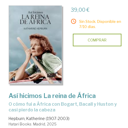
39,00 €
Sin Stock. Disponible en
7/10 días.
COMPRAR
Así hicimos La reina de África
o cómo fui a África con Bogart, Bacall y Huston y
casi pierdo la cabeza
Hepburn, Katherine (1907-2003)
Hatari Books. Madrid, 2025