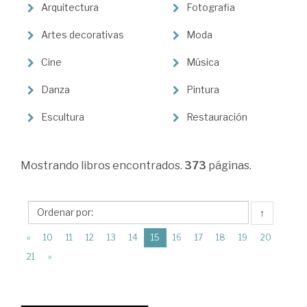
Ciencias
Arquitectura
Fotografia
Humanas
Artes decorativas
Moda
>
Arte
Cine
Música
>
Danza
Pintura
Teoría
Escultura
Restauración
e
historia
Mostrando
libros encontrados.
373
páginas.
↑
(current)
«
10
11
12
13
14
15
16
17
18
19
20
21
»