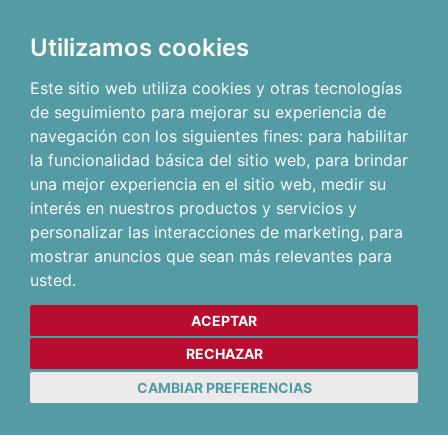
Utilizamos cookies
Este sitio web utiliza cookies y otras tecnologías
de seguimiento para mejorar su experiencia de
navegación con los siguientes fines:
para habilitar
la funcionalidad básica del sitio web
,
para brindar
una mejor experiencia en el sitio web
,
medir su
interés en nuestros productos y servicios y
personalizar las interacciones de marketing
,
para
mostrar anuncios que sean más relevantes para
usted
.
ACEPTAR
RECHAZAR
CAMBIAR PREFERENCIAS