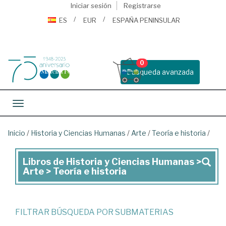
Iniciar sesión
Registrarse
ES
EUR
ESPAÑA PENINSULAR
0
Busqueda avanzada
Toggle navigation
Inicio
/
Historia y Ciencias Humanas
/
Arte
/
Teoría e historia
/
Libros de Historia y Ciencias Humanas >
Libros
Arte > Teoría e historia
de
Historia
y
FILTRAR BÚSQUEDA POR SUBMATERIAS