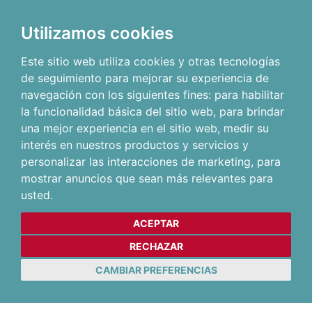
Utilizamos cookies
Este sitio web utiliza cookies y otras tecnologías
de seguimiento para mejorar su experiencia de
navegación con los siguientes fines:
para habilitar
la funcionalidad básica del sitio web
,
para brindar
una mejor experiencia en el sitio web
,
medir su
interés en nuestros productos y servicios y
personalizar las interacciones de marketing
,
para
mostrar anuncios que sean más relevantes para
usted
.
ACEPTAR
RECHAZAR
CAMBIAR PREFERENCIAS