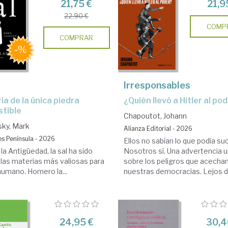
21,75 €
21,9
22,90 €
COMP
COMPRAR
Irresponsables
¿Quién llevó a Hitler al po
tible
Chapoutot, Johann
sky, Mark
Alianza Editorial - 2026
es Península - 2026
Ellos no sabían lo que podía su
a Antigüedad, la sal ha sido
Nosotros sí. Una advertencia 
 las materias más valiosas para
sobre los peligros que acechan
humano. Homero la...
nuestras democracias. Lejos de
24,95 €
30,4