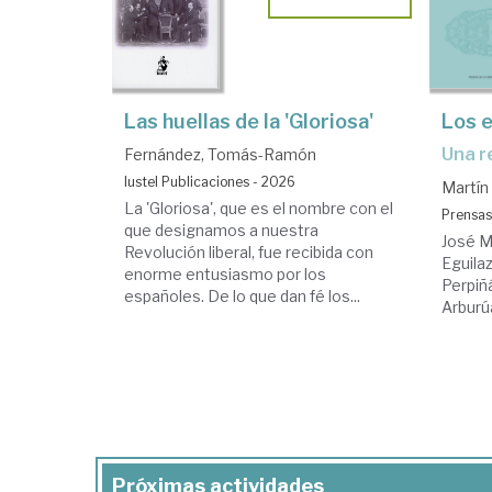
Las huellas de la 'Gloriosa'
Los 
Una 
Fernández, Tomás-Ramón
Iustel Publicaciones - 2026
Martín
La 'Gloriosa', que es el nombre con el
Prensas
que designamos a nuestra
José M
Revolución liberal, fue recibida con
Eguila
enorme entusiasmo por los
Perpiñ
españoles. De lo que dan fé los...
Arburú
Próximas actividades