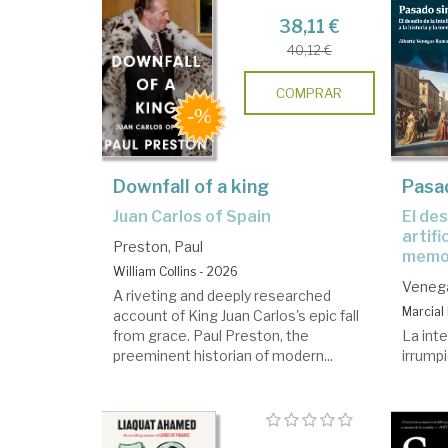
38,11 €
40,12 €
COMPRAR
Downfall of a king
Pasad
Juan Carlos of Spain
El desafío de la inteligencia
artific
Preston, Paul
memo
William Collins - 2026
Venega
A riveting and deeply researched
Marcial 
account of King Juan Carlos's epic fall
from grace. Paul Preston, the
La inte
preeminent historian of modern...
irrump