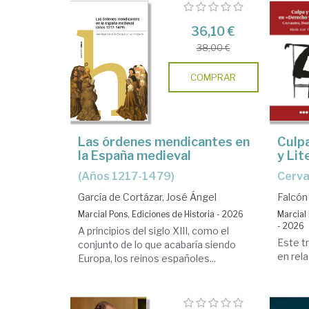
36,10 €
38,00 €
COMPRAR
Las órdenes mendicantes en
Culpa
la España medieval
y Lit
(años 1217-1479)
Cerv
García de Cortázar, José Ángel
Falcón 
Marcial Pons, Ediciones de Historia - 2026
Marcial 
- 2026
A principios del siglo XIII, como el
Este t
conjunto de lo que acabaría siendo
en rela
Europa, los reinos españoles...