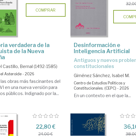
32,0
COMPRAR
COMP
ria verdadera de la
Desinformación e
ista de la Nueva
Inteligencia Artificial
ña
Antiguos y nuevos problemas
constitucionales
l Castillo, Bernal (1492-1585)
del Asteroide - 2026
Giménez Sánchez, Isabel M.
 las obras más fascinantes del
Centro de Estudios Políticos y
XVI en una nueva versión para
Constitucionales. (CEPC) - 2026
os públicos. Indignado por la...
En un contexto en el que la...
22,80 €
36,1
24,00 €
38,0