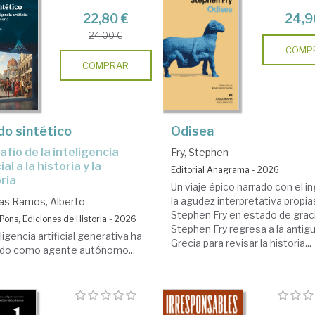
22,80 €
24,9
24,00 €
COMP
COMPRAR
o sintético
Odisea
Fry, Stephen
ial a la historia y la
Editorial Anagrama - 2026
ria
Un viaje épico narrado con el in
la agudez interpretativa propia
s Ramos, Alberto
Stephen Fry en estado de graci
Pons, Ediciones de Historia - 2026
Stephen Fry regresa a la antig
ligencia artificial generativa ha
Grecia para revisar la historia...
ido como agente autónomo...