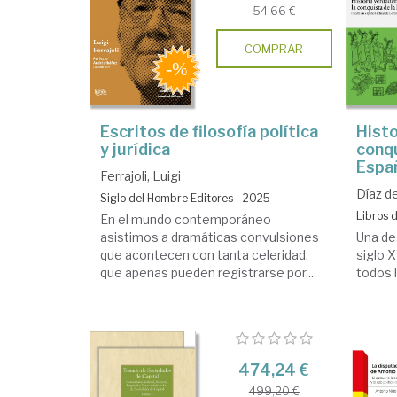
54,66 €
COMPRAR
Escritos de filosofía política
Histo
y jurídica
conqu
Espa
Ferrajoli, Luigi
Díaz de
Siglo del Hombre Editores - 2025
Libros 
En el mundo contemporáneo
asistimos a dramáticas convulsiones
Una de
que acontecen con tanta celeridad,
siglo 
que apenas pueden registrarse por...
todos l
474,24 €
499,20 €