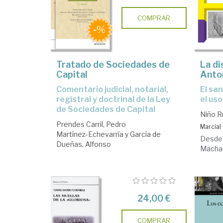
COMPRAR
Tratado de Sociedades de
La d
Capital
Anto
comentario judicial, notarial,
El santuario laico de Collioure y
registral y doctrinal de la Ley
el uso
de Sociedades de Capital
Niño R
Prendes Carril, Pedro
Marcial 
Martínez-Echevarría y García de
Desde 
Dueñas, Alfonso
Machado
...
24,00 €
COMPRAR