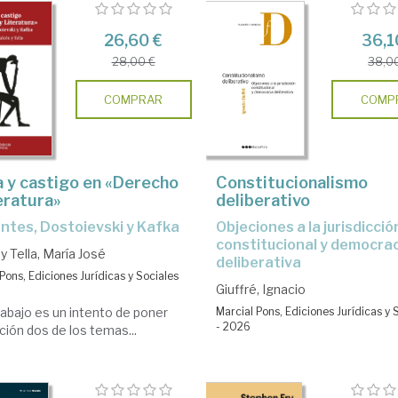
26,60 €
36,1
28,00 €
38,0
COMPRAR
COMP
 y castigo en «Derecho
Constitucionalismo
eratura»
deliberativo
antes, Dostoievski y Kafka
Objeciones a la jurisdicción
constitucional y democra
y Tella, María José
deliberativa
Pons, Ediciones Jurídicas y Sociales
Giuffré, Ignacio
rabajo es un intento de poner
Marcial Pons, Ediciones Jurídicas y 
- 2026
ción dos de los temas...
...