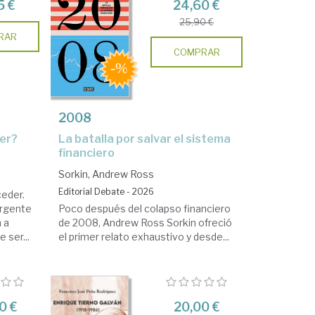
5 €
24,60 €
25,90 €
RAR
COMPRAR
2008
der?
la batalla por salvar el sistema
financiero
Sorkin, Andrew Ross
Editorial Debate - 2026
ceder.
urgente
Poco después del colapso financiero
 a
de 2008, Andrew Ross Sorkin ofreció
 ser...
el primer relato exhaustivo y desde...
0 €
20,00 €