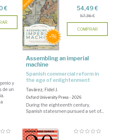
0 €
54,49 €
57,36 €
RAR
COMPRAR
Assembling an imperial
machine
Spanish commercial reform in
the age of enlightenment
genio y
s de un
Tavárez, Fidel J.
a.
Oxford University Press - 2026
ua
During the eighteenth century,
Spanish statesmen pursued a set of...