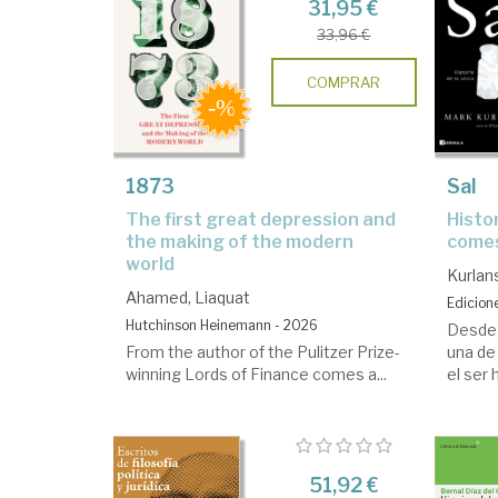
31,95 €
33,96 €
COMPRAR
1873
Sal
the first great depression and
Historia de la única piedra
the making of the modern
comes
world
Kurlan
Ahamed, Liaquat
Edicion
Hutchinson Heinemann - 2026
Desde l
From the author of the Pulitzer Prize-
una de
winning Lords of Finance comes a...
el ser 
51,92 €