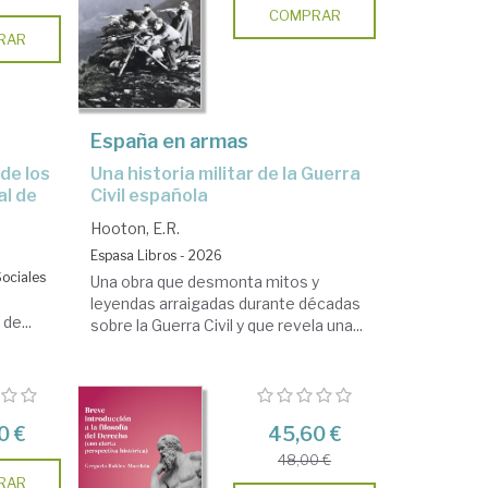
COMPRAR
RAR
España en armas
Una historia militar de la Guerra
al de
Civil española
Hooton, E.R.
Espasa Libros - 2026
Sociales
Una obra que desmonta mitos y
leyendas arraigadas durante décadas
de...
sobre la Guerra Civil y que revela una...
0 €
45,60 €
48,00 €
RAR