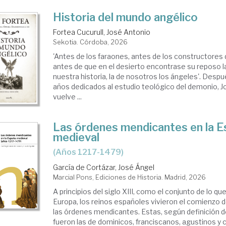
Historia del mundo angélico
Fortea Cucurull, José Antonio
Sekotia. Córdoba, 2026
'Antes de los faraones, antes de los constructores d
antes de que en el desierto encontrase su reposo la
nuestra historia, la de nosotros los ángeles'. Despu
años dedicados al estudio teológico del demonio, 
vuelve ...
Las órdenes mendicantes en la 
medieval
(años 1217-1479)
García de Cortázar, José Ángel
Marcial Pons, Ediciones de Historia. Madrid, 2026
A principios del siglo XIII, como el conjunto de lo q
Europa, los reinos españoles vivieron el comienzo d
las órdenes mendicantes. Estas, según definición de 
fueron las de dominicos, franciscanos, agustinos y 