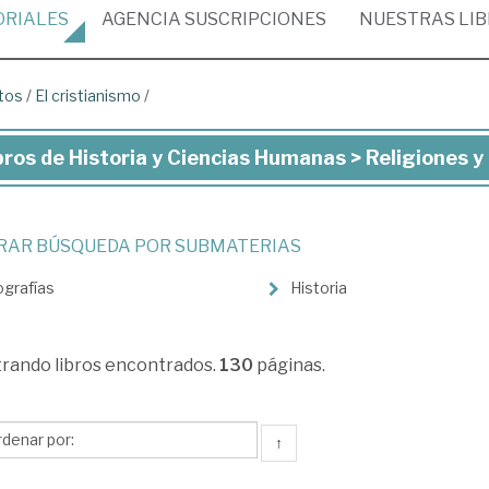
ORIALES
AGENCIA
SUSCRIPCIONES
NUESTRAS
LI
itos
/
El cristianismo
/
bros de Historia y Ciencias Humanas > Religiones y 
ros
toria
TRAR BÚSQUEDA POR SUBMATERIAS
ografías
Historia
ncias
manas
trando
libros encontrados.
130
páginas.
igiones
↑
tos