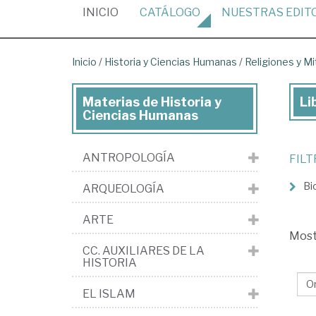
(CURRENT)
INICIO
CATÁLOGO
NUESTRAS
EDIT
Inicio
/
Historia y Ciencias Humanas
/
Religiones y M
Materias de Historia y
Li
Lib
Ciencias Humanas
de
His
ANTROPOLOGÍA
FIL
y
Bi
ARQUEOLOGÍA
Cie
Hu
ARTE
>
Mos
CC. AUXILIARES DE LA
Rel
HISTORIA
y
EL ISLAM
mi