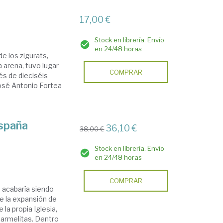
17,00 €
Stock en librería. Envío
en 24/48 horas
e los zigurats,
 arena, tuvo lugar
COMPRAR
és de dieciséis
José Antonio Fortea
España
36,10 €
38,00 €
Stock en librería. Envío
en 24/48 horas
COMPRAR
ue acabaría siendo
e la expansión de
la propia Iglesia,
carmelitas. Dentro