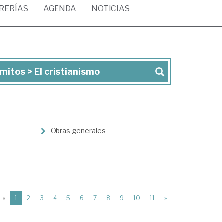
BRERÍAS
AGENDA
NOTICIAS
mitos > El cristianismo
Obras generales
(current)
«
1
2
3
4
5
6
7
8
9
10
11
»