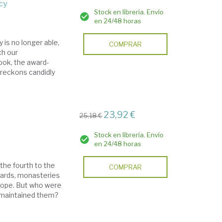
cy
Stock en librería. Envío
en 24/48 horas
is no longer able,
COMPRAR
ch our
ook, the award-
-reckons candidly
.
23,92 €
25,18 €
Stock en librería. Envío
en 24/48 horas
the fourth to the
COMPRAR
ards, monasteries
rope. But who were
 maintained them?