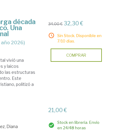
larga década
32,30 €
34,00 €
ico. Una
nal
Sin Stock. Disponible en
7/10 días.
, año 2026)
COMPRAR
tal vivió una
s y laicos
o las estructuras
entro. Este
tiano, politizó a
21,00 €
Stock en librería. Envío
ez, Diana
en 24/48 horas