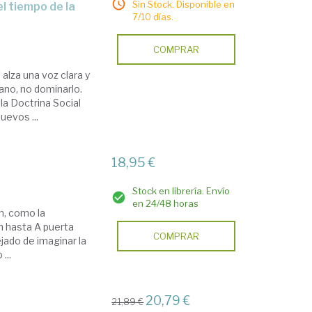
Sin Stock. Disponible en
7/10 días.
COMPRAR
V alza una voz clara y
ano, no dominarlo.
la Doctrina Social
uevos ...
18,95 €
Stock en librería. Envío
en 24/48 horas
n, como la
h hasta A puerta
COMPRAR
jado de imaginar la
...
20,79 €
21,89 €