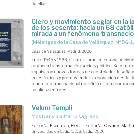
de ellas ...
Clero y movimiento seglar en la 
de los sesenta: hacia un 68 catól
mirada a un fenómeno transnacio
(Mélanges de la Casa de Velázquez, Nº 56-1
Casa de Velázquez. Madrid, 2026
Entre 1945 y 1968, el catolicismo en Europa occiden
profunda transformación social y política. Sacerdote
impulsaron nuevas formas de apostolado, desafiand
eclesiásticas y promoviendo la renovación desde d
fenómeno transnacional redefinió el compromiso cris
amplios sectores ...
Velum Templi
Mostrar y ocultar lo sagrado
Editor/a .
Escuredo, Elena
Editor/a .
Olivares Martín
Universidad de Cádiz (UCA). Cádiz, 2026