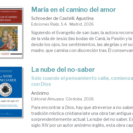
María en el camino del amor
Schroeder de Castelli, Agustina
stianismo
Ediciones Rialp, S.A.. Madrid, 2026
Siguiendo el Evangelio de san Juan, la autora reco
de la vida de Jesús (las bodas de Caná, la Pasión y l
desde los ojos, los sentimientos, las alegrías y el s
madre, que camina con discreción tras Él conservand
La nube del no-saber
Solo cuando el pensamiento calla, comienza el encuentro
con Dios
Anónimo
Editorial Almuzara. Córdoba, 2026
Para encontrar a Dios, hay que atreverse a no-saber
tradición mística cristiana late una obra tan antigu
sorprendentemente actual: La nube del no saber. Esc
siglo XIV por un autor anónimo inglés, esta obra capit