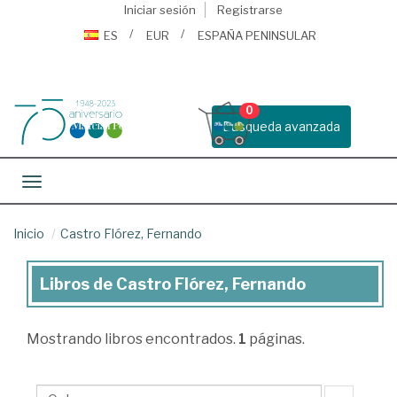
Iniciar sesión
Registrarse
ES
EUR
ESPAÑA PENINSULAR
0
Busqueda avanzada
Toggle navigation
Inicio
Castro Flórez, Fernando
Libros de Castro Flórez, Fernando
Libros
de
Mostrando
libros encontrados.
1
páginas.
Castro
Flórez,