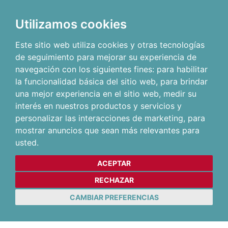
Utilizamos cookies
Este sitio web utiliza cookies y otras tecnologías
de seguimiento para mejorar su experiencia de
navegación con los siguientes fines:
para habilitar
la funcionalidad básica del sitio web
,
para brindar
una mejor experiencia en el sitio web
,
medir su
interés en nuestros productos y servicios y
personalizar las interacciones de marketing
,
para
mostrar anuncios que sean más relevantes para
usted
.
ACEPTAR
RECHAZAR
CAMBIAR PREFERENCIAS