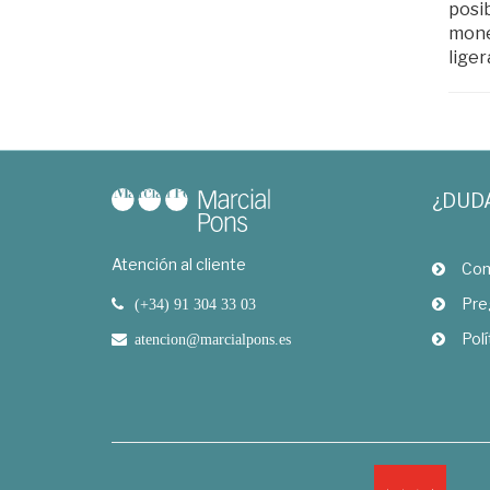
posib
mone
liger
¿DUD
Atención al cliente
Com
Pre
(+34) 91 304 33 03
Polí
atencion@marcialpons.es