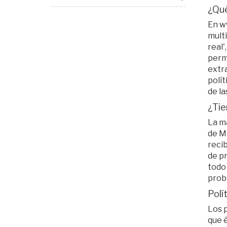
¿Qué
En w
mult
real'
perm
extra
polít
de la
¿Tie
La ma
de M
recib
de p
todo 
proba
Polí
Los p
que 