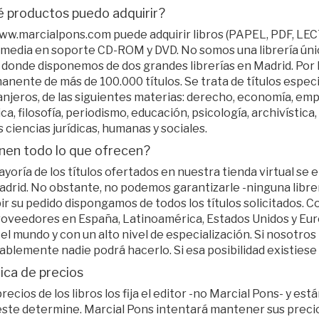
 productos puedo adquirir?
ww.marcialpons.com puede adquirir libros (PAPEL, PDF, LE
imedia en soporte CD-ROM y DVD. No somos una librería únic
, donde disponemos de dos grandes librerías en Madrid. Por
anente de más de 100.000 títulos. Se trata de títulos espec
njeros, de las siguientes materias: derecho, economía, empre
ica, filosofía, periodismo, educación, psicología, archivístic
s ciencias jurídicas, humanas y sociales.
nen todo lo que ofrecen?
yoría de los títulos ofertados en nuestra tienda virtual se
adrid. No obstante, no podemos garantizarle -ninguna libr
ir su pedido dispongamos de todos los títulos solicitados.
roveedores en España, Latinoamérica, Estados Unidos y Euro
el mundo y con un alto nivel de especialización. Si nosotro
blemente nadie podrá hacerlo. Si esa posibilidad existiese 
tica de precios
recios de los libros los fija el editor -no Marcial Pons- y est
éste determine. Marcial Pons intentará mantener sus precio