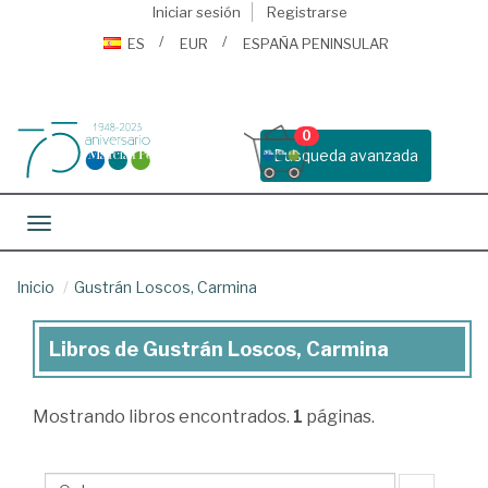
Iniciar sesión
Registrarse
ES
EUR
ESPAÑA PENINSULAR
0
Busqueda avanzada
Toggle navigation
Inicio
Gustrán Loscos, Carmina
Libros de Gustrán Loscos, Carmina
Libros
de
Mostrando
libros encontrados.
1
páginas.
Gustrán
Loscos,