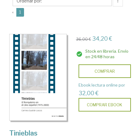
Carmina
↑
(current)
«
1
34,20 €
36,00 €
Stock en librería. Envío
en 24/48 horas
COMPRAR
Ebook lectura online por
32,00 €
COMPRAR EBOOK
Tinieblas