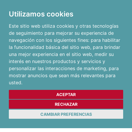
Utilizamos cookies
Este sitio web utiliza cookies y otras tecnologías
de seguimiento para mejorar su experiencia de
navegación con los siguientes fines:
para habilitar
la funcionalidad básica del sitio web
,
para brindar
una mejor experiencia en el sitio web
,
medir su
interés en nuestros productos y servicios y
personalizar las interacciones de marketing
,
para
mostrar anuncios que sean más relevantes para
usted
.
ACEPTAR
RECHAZAR
CAMBIAR PREFERENCIAS