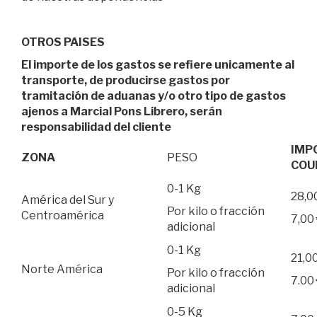
OTROS PAISES
El importe de los gastos se refiere unicamente al
transporte, de producirse gastos por
tramitación de aduanas y/o otro tipo de gastos
ajenos a Marcial Pons Librero, serán
responsabilidad del cliente
IMP
ZONA
PESO
COU
0-1 Kg
28,0
América del Sur y
Por kilo o fracción
Centroamérica
7,00
adicional
0-1 Kg
21,0
Norte América
Por kilo o fracción
7.00
adicional
0-5 Kg