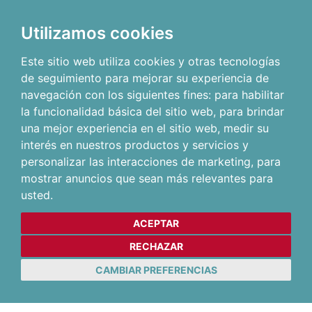
Utilizamos cookies
Este sitio web utiliza cookies y otras tecnologías
de seguimiento para mejorar su experiencia de
navegación con los siguientes fines:
para habilitar
la funcionalidad básica del sitio web
,
para brindar
una mejor experiencia en el sitio web
,
medir su
interés en nuestros productos y servicios y
personalizar las interacciones de marketing
,
para
mostrar anuncios que sean más relevantes para
usted
.
ACEPTAR
RECHAZAR
CAMBIAR PREFERENCIAS