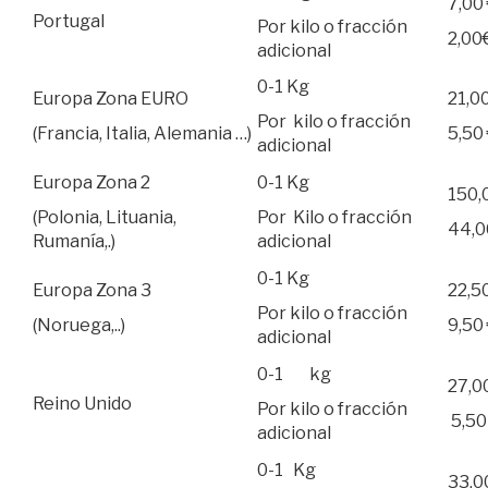
7,00
Portugal
Por kilo o fracción
2,00
adicional
0-1 Kg
Europa Zona EURO
21,0
Por kilo o fracción
(Francia, Italia, Alemania …)
5,50
adicional
Europa Zona 2
0-1 Kg
150,
(Polonia, Lituania,
Por Kilo o fracción
44,0
Rumanía,.)
adicional
0-1 Kg
Europa Zona 3
22,5
Por kilo o fracción
(Noruega,..)
9,50
adicional
0-1 kg
27,0
Reino Unido
Por kilo o fracción
5,50
adicional
0-1 Kg
33,0