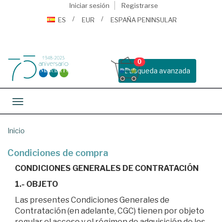
Iniciar sesión
Registrarse
ES
EUR
ESPAÑA PENINSULAR
0
Busqueda avanzada
Toggle navigation
Inicio
Condiciones de compra
CONDICIONES GENERALES DE CONTRATACIÓN
1.- OBJETO
Las presentes Condiciones Generales de
Contratación (en adelante, CGC) tienen por objeto
regular el acceso y el régimen de adquisición de los