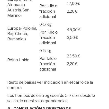
17,00 €
Alemania,
Por kilo o
Austria, San
fracción
2,20 €
Marino)
adicional
0-5 Kg
Europa (Polonia,
45,00 €
Por Kilo o
Rep.Checa,
fracción
3,50 €
Rumanía,.)
adicional
0-5 kg
23,50 €
Por kilo o
Reino Unido
fracción
2,20 €
adicional
Resto de países ver indicación en el carro de la
compra
Los tiempos de entrega son de 5-7 días desde la
salida de nuestras dependencias
5.- CANCELACIÓN Y DERECHO DE