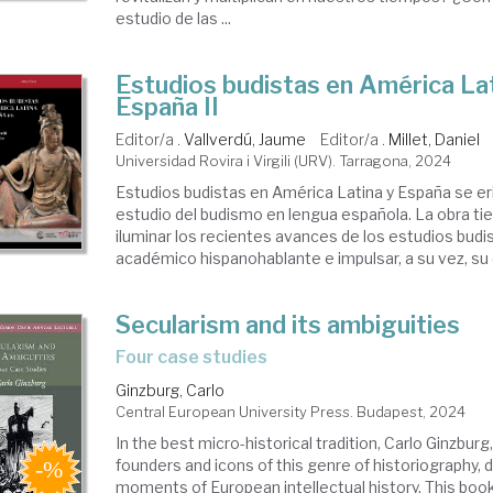
estudio de las ...
Estudios budistas en América Lat
España II
Editor/a .
Vallverdú, Jaume
Editor/a .
Millet, Daniel
Universidad Rovira i Virgili (URV). Tarragona, 2024
Estudios budistas en América Latina y España se eri
estudio del budismo en lengua española. La obra t
iluminar los recientes avances de los estudios budi
académico hispanohablante e impulsar, a su vez, su d
Secularism and its ambiguities
four case studies
Ginzburg, Carlo
Central European University Press. Budapest, 2024
In the best micro-historical tradition, Carlo Ginzburg
founders and icons of this genre of historiography, 
moments of European intellectual history. This book