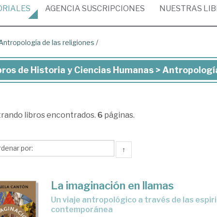
ORIALES
AGENCIA
SUSCRIPCIONES
NUESTRAS
LI
Antropología de las religiones
/
bros de Historia y Ciencias Humanas > Antropología
ros
toria
trando
libros encontrados.
6
páginas.
ncias
manas
↑
ropología
La imaginación en llamas
Un viaje antropológico a través de las espiritualidades
ropología
contemporánea