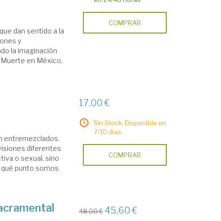
COMPRAR
 que dan sentido a la
iones y
do la imaginación
a Muerte en México,
17,00 €
Sin Stock. Disponible en
7/10 días.
dan entremezclados.
 visiones diferentes
COMPRAR
iva o sexual, sino
ta qué punto somos
Sacramental
45,60 €
48,00 €