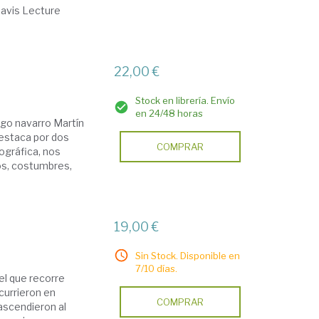
Davis Lecture
22,00 €
Stock en librería. Envío
en 24/48 horas
go navarro Martín
 destaca por dos
COMPRAR
ográfica, nos
os, costumbres,
19,00 €
Sin Stock. Disponible en
7/10 días.
el que recorre
urrieron en
COMPRAR
ascendieron al