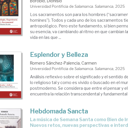
Borobio, Dionisio
Universidad Pontificia de Salamanca. Salamanca, 2025
Los sacramentos son para los hombres (“sacramen
homines”). Todos y cada uno de los sacramentos t
antropológico. Pero este fundamento, si bien perma
su esencia, va cambiando al ritmo en que cambian la
vida en las que ...
Esplendor y Belleza
Romero Sánchez-Palencia, Carmen
Universidad Pontificia de Salamanca. Salamanca, 2025
Análisis reflexivo sobre el significado y el sentido d
lo religioso tal y como es vivido o buscado en el mu
postmoderno. Se considera que entre el pensar y el
encuentra la relación transcendental y fundamental d
Hebdomada Sancta
La música de Semana Santa como Bien de Interés Cultural.
Nuevos retos, nuevas perspectivas e interd