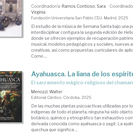
Coordinador/a.
Ramos Contioso, Sara
Coordinado
Virginia
Fundación Universitaria San Pablo CEU. Madrid, 2025
El estudio de la música de Semana Santa bajo una 
interdisciplinar configura la segunda edición de H
donde se ofrecen ejemplos de recuperación patrimon
musical, modelos pedagógicos y sociales, nuevas 
creativas, así como propuestas curriculares de aplic
Como ...
Ayahuasca. La liana de los espírit
El sacramento mágico-religioso del cham
Menozzi, Walter
Editorial Cántico. Córdoba, 2025
De las muchas plantas psicoactivas utilizadas por l
indígenas de todo el planeta, ninguna ha sido objeto
botánico, químico y etnográfico tan exhaustivo como 
derivada conocida como ayahuasca o yagé. La ayah
quechua que significa ...