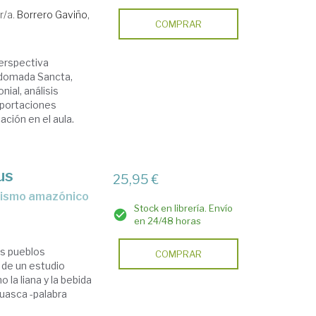
r/a.
Borrero Gaviño,
COMPRAR
perspectiva
ebdomada Sancta,
ial, análisis
aportaciones
ación en el aula.
us
25,95 €
anismo amazónico
Stock en librería. Envío
en 24/48 horas
os pueblos
COMPRAR
 de un estudio
la liana y la bebida
uasca -palabra