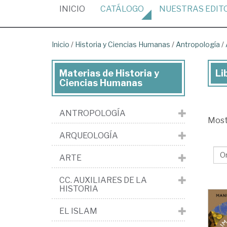
(CURRENT)
INICIO
CATÁLOGO
NUESTRAS
EDIT
Inicio
/
Historia y Ciencias Humanas
/
Antropología
/
Materias de Historia y
Li
Lib
Ciencias Humanas
de
His
ANTROPOLOGÍA
Mos
y
ARQUEOLOGÍA
Cie
Hu
ARTE
>
CC. AUXILIARES DE LA
Ant
HISTORIA
>
EL ISLAM
Ant