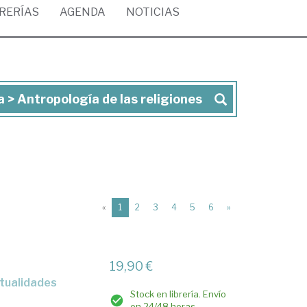
BRERÍAS
AGENDA
NOTICIAS
 > Antropología de las religiones
(current)
«
1
2
3
4
5
6
»
19,90 €
Stock en librería. Envío
en 24/48 horas