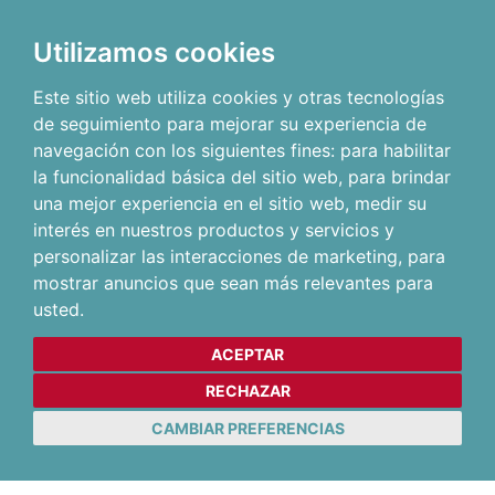
Utilizamos cookies
Este sitio web utiliza cookies y otras tecnologías
de seguimiento para mejorar su experiencia de
navegación con los siguientes fines:
para habilitar
la funcionalidad básica del sitio web
,
para brindar
una mejor experiencia en el sitio web
,
medir su
interés en nuestros productos y servicios y
personalizar las interacciones de marketing
,
para
mostrar anuncios que sean más relevantes para
usted
.
ACEPTAR
RECHAZAR
CAMBIAR PREFERENCIAS