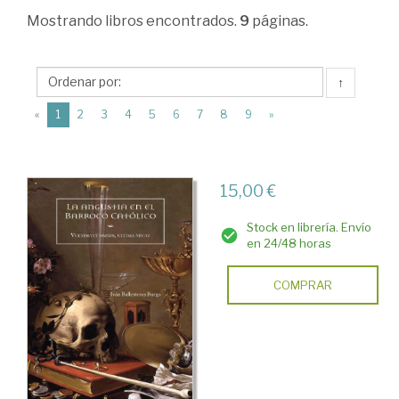
Ciencias
Mostrando
libros encontrados.
9
páginas.
Humanas
>
↑
Arte
(current)
«
1
2
3
4
5
6
7
8
9
»
>
Arte
del
15,00 €
Barroco
Stock en librería. Envío
(s.
en 24/48 horas
XVII
COMPRAR
:
pp
XVIII)