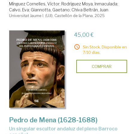
Mínguez Cornelles, Víctor
;
Rodríguez Moya, Inmaculada
;
Calvo, Eva
;
Giannotta, Gaetano
;
Chiva Beltrán, Juan
Universitat Jaume I. (UJI). Castellón de la Plana, 2025
45,00 €
Sin Stock. Disponible en
7/10 días.
COMPRAR
Pedro de Mena (1628-1688)
un singular escultor andaluz del pleno Barroco