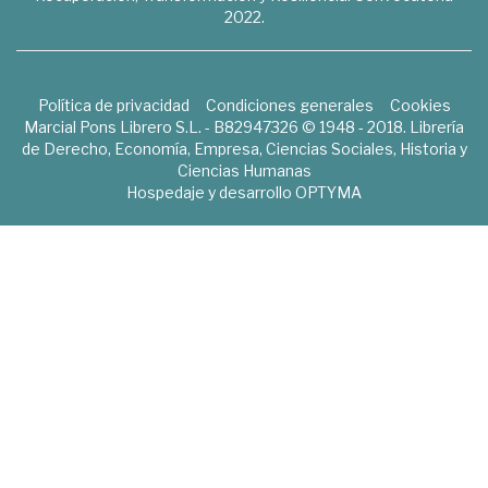
2022.
Política de privacidad
Condiciones generales
Cookies
Marcial Pons Librero S.L. - B82947326 © 1948 - 2018. Librería
de Derecho, Economía, Empresa, Ciencias Sociales, Historia y
Ciencias Humanas
Hospedaje y desarrollo
OPTYMA