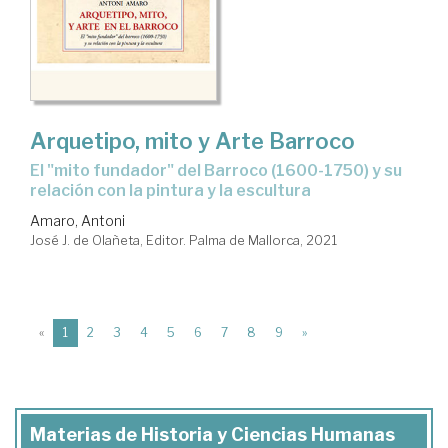
Arquetipo, mito y Arte Barroco
El "mito fundador" del Barroco (1600-1750) y su
relación con la pintura y la escultura
Amaro, Antoni
José J. de Olañeta, Editor. Palma de Mallorca, 2021
(current)
«
1
2
3
4
5
6
7
8
9
»
Materias de Historia y Ciencias Humanas