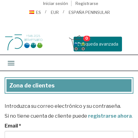
Iniciar sesión
Registrarse
ES
EUR
ESPAÑA PENINSULAR
0
Busqueda avanzada
Toggle navigation
Zona de clientes
Zona
de
clientes
Introduzca su correo electrónico y su contraseña.
Si no tiene cuenta de cliente puede
registrarse ahora
.
Email *