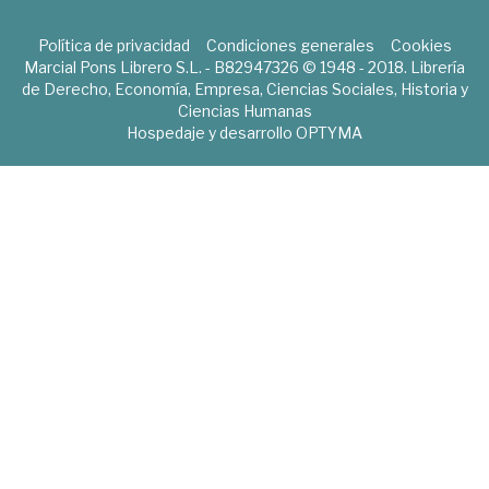
Política de privacidad
Condiciones generales
Cookies
Marcial Pons Librero S.L. - B82947326 © 1948 - 2018. Librería
de Derecho, Economía, Empresa, Ciencias Sociales, Historia y
Ciencias Humanas
Hospedaje y desarrollo
OPTYMA