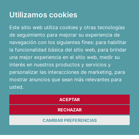
Utilizamos cookies
Este sitio web utiliza cookies y otras tecnologías
de seguimiento para mejorar su experiencia de
navegación con los siguientes fines:
para habilitar
la funcionalidad básica del sitio web
,
para brindar
una mejor experiencia en el sitio web
,
medir su
interés en nuestros productos y servicios y
personalizar las interacciones de marketing
,
para
mostrar anuncios que sean más relevantes para
usted
.
ACEPTAR
RECHAZAR
CAMBIAR PREFERENCIAS