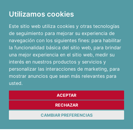
Utilizamos cookies
Este sitio web utiliza cookies y otras tecnologías
de seguimiento para mejorar su experiencia de
navegación con los siguientes fines:
para habilitar
la funcionalidad básica del sitio web
,
para brindar
una mejor experiencia en el sitio web
,
medir su
interés en nuestros productos y servicios y
personalizar las interacciones de marketing
,
para
mostrar anuncios que sean más relevantes para
usted
.
ACEPTAR
RECHAZAR
CAMBIAR PREFERENCIAS