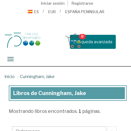
Iniciar sesión
Registrarse
ES
EUR
ESPAÑA PENINSULAR
0
Busqueda avanzada
Toggle navigation
Inicio
Cunningham, Jake
Libros de Cunningham, Jake
Libros
de
Mostrando
libros encontrados.
1
páginas.
Cunningham,
Jake