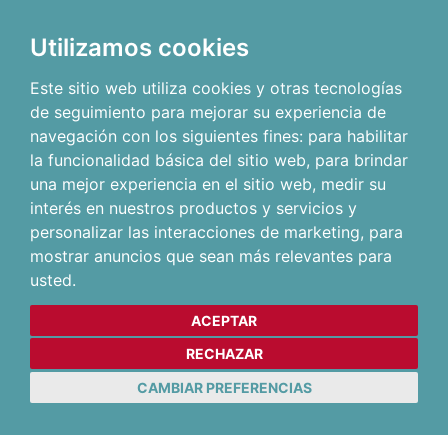
Utilizamos cookies
Este sitio web utiliza cookies y otras tecnologías
de seguimiento para mejorar su experiencia de
navegación con los siguientes fines:
para habilitar
la funcionalidad básica del sitio web
,
para brindar
una mejor experiencia en el sitio web
,
medir su
interés en nuestros productos y servicios y
personalizar las interacciones de marketing
,
para
mostrar anuncios que sean más relevantes para
usted
.
ACEPTAR
RECHAZAR
CAMBIAR PREFERENCIAS