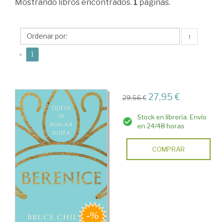
Mostrando
libros encontrados.
1
páginas.
Ciencias
Humanas
↑
>
(current)
Judáica
«
1
>
Historia
27,95 €
29,56 €
Antigua
del
Stock en librería. Envío
en 24/48 horas
Judaísmo
COMPRAR