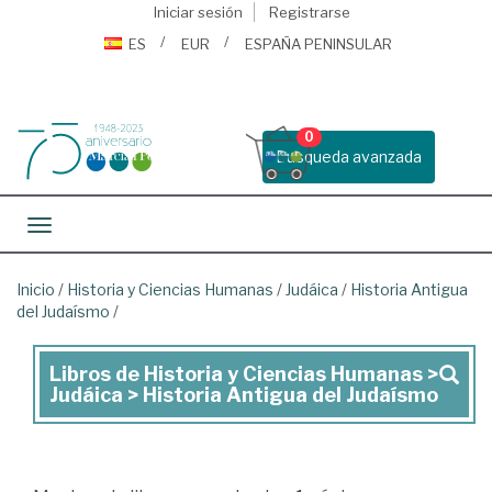
Iniciar sesión
Registrarse
ES
EUR
ESPAÑA PENINSULAR
0
Busqueda avanzada
Toggle navigation
Inicio
/
Historia y Ciencias Humanas
/
Judáica
/
Historia Antigua
del Judaísmo
/
Libros de Historia y Ciencias Humanas >
Libros
Judáica > Historia Antigua del Judaísmo
de
Historia
y