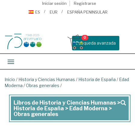
Iniciar sesión
Registrarse
ES
EUR
ESPAÑA PENINSULAR
0
Busqueda avanzada
Toggle navigation
Inicio
/
Historia y Ciencias Humanas
/
Historia de España
/
Edad
Moderna
/
Obras generales
/
Libros de Historia y Ciencias Humanas >
Libros
Historia de España > Edad Moderna >
de
Obras generales
Historia
y