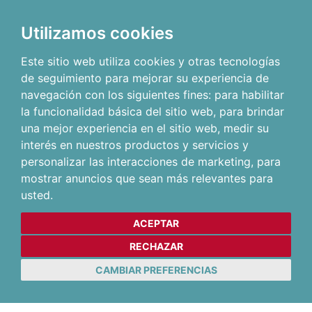
Utilizamos cookies
Este sitio web utiliza cookies y otras tecnologías
de seguimiento para mejorar su experiencia de
navegación con los siguientes fines:
para habilitar
la funcionalidad básica del sitio web
,
para brindar
una mejor experiencia en el sitio web
,
medir su
interés en nuestros productos y servicios y
personalizar las interacciones de marketing
,
para
mostrar anuncios que sean más relevantes para
usted
.
ACEPTAR
RECHAZAR
CAMBIAR PREFERENCIAS