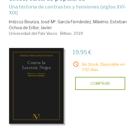
Una historia de contrastes y tensiones (siglos XVI-
XIX)
Imízcoz Beunza, José Mª
;
García Fernández, Máximo
;
Esteban
Ochoa de Eribe, Javier
Universidad del País Vasco . Bilbao, 2019
19,95 €
Sin Stock. Disponible en
7/10 días.
COMPRAR