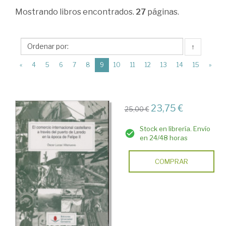
Ciencias
Mostrando
libros encontrados.
27
páginas.
Humanas
>
↑
Historia
(current)
«
4
5
6
7
8
9
10
11
12
13
14
15
»
de
España
>
23,75 €
25,00 €
Edad
Stock en librería. Envío
Moderna
en 24/48 horas
>
COMPRAR
Obras
generales