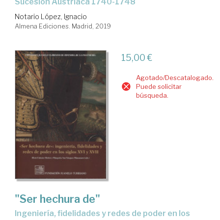
Sucesión Austriaca 1740-1748
Notario López, Ignacio
Almena Ediciones. Madrid, 2019
15,00 €
Agotado/Descatalogado.
Puede solicitar
búsqueda.
"Ser hechura de"
ingeniería, fidelidades y redes de poder en los