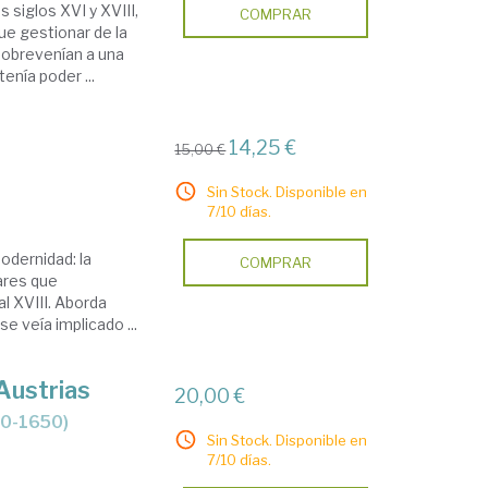
 siglos XVI y XVIII,
COMPRAR
que gestionar de la
sobrevenían a una
enía poder ...
14,25 €
15,00 €
Sin Stock. Disponible en
7/10 días.
odernidad: la
COMPRAR
gares que
l XVIII. Aborda
e veía implicado ...
Austrias
20,00 €
40-1650)
Sin Stock. Disponible en
7/10 días.