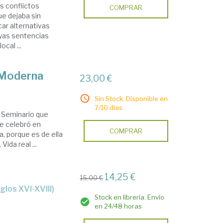
s conflictos
COMPRAR
ue dejaba sin
car alternativas
uyas sentencias
cal ...
 Moderna
23,00 €
Sin Stock. Disponible en
7/10 días.
l Seminario que
e celebró en
COMPRAR
a, porque es de ella
ida real ...
14,25 €
15,00 €
iglos XVI-XVIII)
Stock en librería. Envío
en 24/48 horas