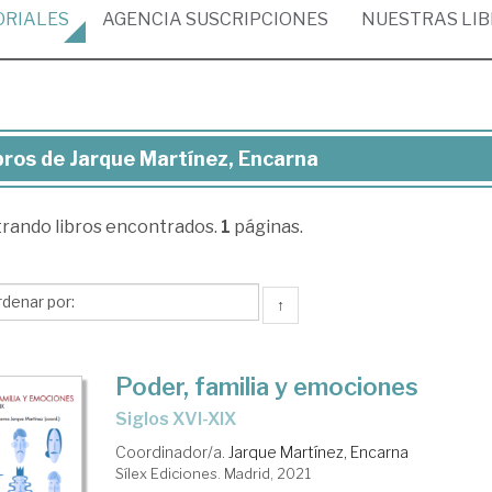
ORIALES
AGENCIA
SUSCRIPCIONES
NUESTRAS
LI
bros de Jarque Martínez, Encarna
ros
trando
libros encontrados.
1
páginas.
rque
tínez,
carna
↑
Poder, familia y emociones
siglos XVI-XIX
Coordinador/a.
Jarque Martínez, Encarna
Sílex Ediciones. Madrid, 2021