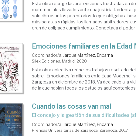
Esta obra recoge las pretensiones frustradas en do
matrimoniales llevados ante una justicia tan lenta q
solución asuntos perentorios, lo que obligaba a bus
más baratas y rápidas, los llamados arbitradores, c
eran de obligado cumplimiento. Conectada al poder lo
Emociones familiares en la Edad
Coordinador/a.
Jarque Martínez, Encarna
Sílex Ediciones. Madrid, 2020
Esta obra colectiva reúne los trabajos resultado de
sobre “Emociones familiares en la Edad Moderna” s
Zaragoza en diciembre de 2018. Va dedicado a la vid
de la que hablan todos los estudios aquí contenidos. V
Cuando las cosas van mal
el concejo y la gestión de sus dificultades (s
Coordinador/a.
Jarque Martínez, Encarna
Prensas Universitarias de Zaragoza. Zaragoza, 2017