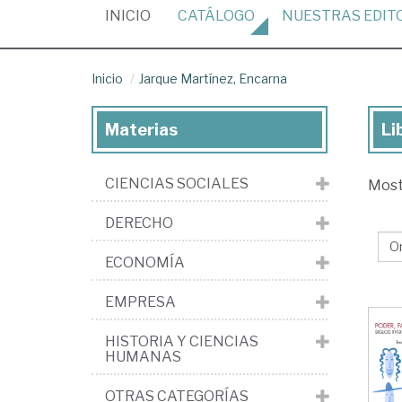
(CURRENT)
INICIO
CATÁLOGO
NUESTRAS
EDIT
Inicio
Jarque Martínez, Encarna
Materias
Li
Lib
de
CIENCIAS SOCIALES
Mos
Ja
Mar
DERECHO
En
ECONOMÍA
EMPRESA
HISTORIA Y CIENCIAS
HUMANAS
OTRAS CATEGORÍAS