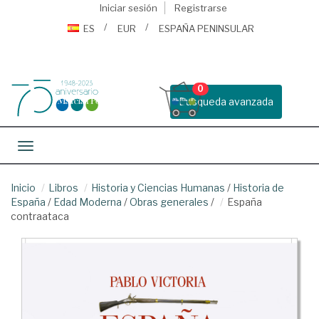
Iniciar sesión
Registrarse
ES
EUR
ESPAÑA PENINSULAR
0
Busqueda avanzada
Toggle navigation
Inicio
Libros
Historia y Ciencias Humanas
/
Historia de
España
/
Edad Moderna
/
Obras generales
/
España
contraataca