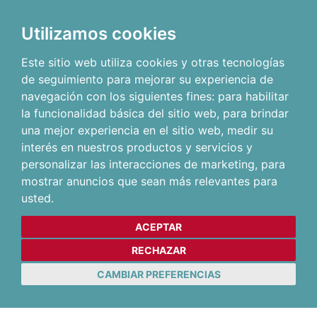
Utilizamos cookies
Este sitio web utiliza cookies y otras tecnologías
de seguimiento para mejorar su experiencia de
navegación con los siguientes fines:
para habilitar
la funcionalidad básica del sitio web
,
para brindar
una mejor experiencia en el sitio web
,
medir su
interés en nuestros productos y servicios y
personalizar las interacciones de marketing
,
para
mostrar anuncios que sean más relevantes para
usted
.
ACEPTAR
RECHAZAR
CAMBIAR PREFERENCIAS