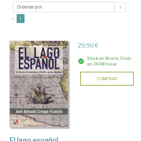
y
↑
Valero,
(current)
J.
«
1
Antonio
29,90 €
Stock en librería. Envío
en 24/48 horas
COMPRAR
El lago español