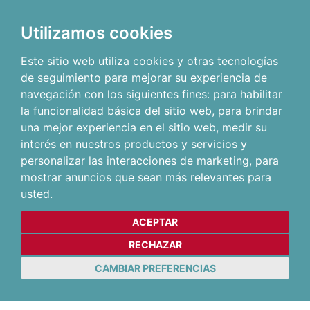
Utilizamos cookies
Este sitio web utiliza cookies y otras tecnologías
de seguimiento para mejorar su experiencia de
navegación con los siguientes fines:
para habilitar
la funcionalidad básica del sitio web
,
para brindar
una mejor experiencia en el sitio web
,
medir su
interés en nuestros productos y servicios y
personalizar las interacciones de marketing
,
para
mostrar anuncios que sean más relevantes para
usted
.
ACEPTAR
RECHAZAR
CAMBIAR PREFERENCIAS