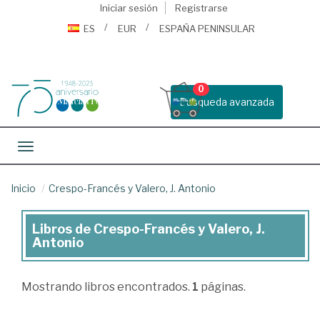
Iniciar sesión
Registrarse
ES
EUR
ESPAÑA PENINSULAR
0
Busqueda avanzada
Toggle navigation
Inicio
Crespo-Francés y Valero, J. Antonio
Libros de Crespo-Francés y Valero, J.
Libros
Antonio
de
Crespo-
Mostrando
libros encontrados.
1
páginas.
Francés