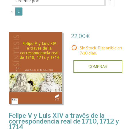
José
↑
Manuel
(current)
«
1
de
22,00 €
Sin Stock. Disponible en
7/10 días.
COMPRAR
Felipe V y Luis XIV a través de la
correspondencia real de 1710, 1712 y
1714