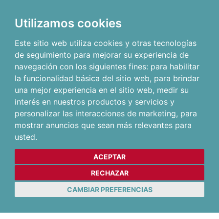
Utilizamos cookies
Este sitio web utiliza cookies y otras tecnologías
de seguimiento para mejorar su experiencia de
navegación con los siguientes fines:
para habilitar
la funcionalidad básica del sitio web
,
para brindar
una mejor experiencia en el sitio web
,
medir su
interés en nuestros productos y servicios y
personalizar las interacciones de marketing
,
para
mostrar anuncios que sean más relevantes para
usted
.
ACEPTAR
RECHAZAR
CAMBIAR PREFERENCIAS