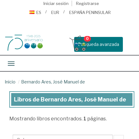
Iniciar sesión
Registrarse
ES
EUR
ESPAÑA PENINSULAR
0
Busqueda avanzada
Toggle navigation
Inicio
Bernardo Ares, José Manuel de
Libros de Bernardo Ares, José Manuel de
Libros
de
Mostrando
libros encontrados.
1
páginas.
Bernardo
Ares,