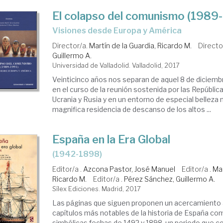
El colapso del comunismo (1989
visiones desde Europa y América
Director/a.
Martín de la Guardia, Ricardo M.
Directo
Guillermo A.
Universidad de Valladolid. Valladolid, 2017
Veinticinco años nos separan de aquel 8 de diciemb
en el curso de la reunión sostenida por las República
Ucrania y Rusia y en un entorno de especial belleza 
magnifica residencia de descanso de los altos ...
España en la Era Global
(1942-1898)
Editor/a .
Azcona Pastor, José Manuel
Editor/a .
Mar
Ricardo M.
Editor/a .
Pérez Sánchez, Guillermo A.
Sílex Ediciones. Madrid, 2017
Las páginas que siguen proponen un acercamiento 
capítulos más notables de la historia de España co
simbólicas fechas de 1492 y 1898, un periodo que co