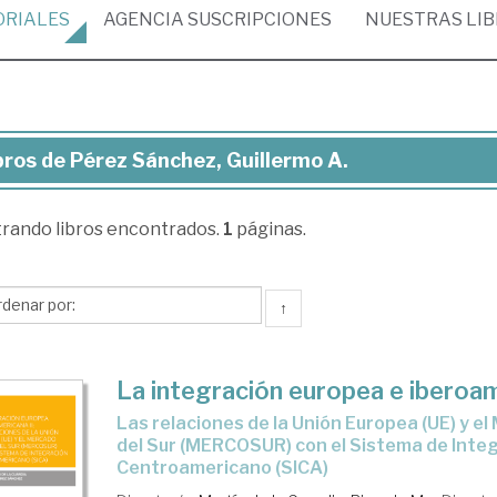
ORIALES
AGENCIA
SUSCRIPCIONES
NUESTRAS
LI
bros de Pérez Sánchez, Guillermo A.
ros
trando
libros encontrados.
1
páginas.
rez
nchez,
llermo
↑
La integración europea e iberoam
las relaciones de la Unión Europea (UE) y el Mercado Común
del Sur (MERCOSUR) con el Sistema de Inte
Centroamericano (SICA)