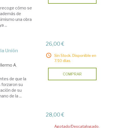
se recoge cómo se
, además de
asimismo una obra
a ...
26,00 €
Sin Stock. Disponible en
7/10 días.
llermo A.
COMPRAR
ntes de que la
s forzaron su
ración de su
no de la ...
28,00 €
Agotado/Descatalogado.