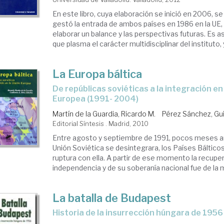
En este libro, cuya elaboración se inició en 2006, 
gestó la entrada de ambos países en 1986 en la UE
elaborar un balance y las perspectivas futuras. Es 
que plasma el carácter multidisciplinar del instituto, y
La Europa báltica
de repúblicas soviéticas a la integración en la Unión
Europea (1991- 2004)
Martín de la Guardia, Ricardo M.
Pérez Sánchez, Gui
Editorial Síntesis . Madrid, 2010
Entre agosto y septiembre de 1991, pocos meses a
Unión Soviética se desintegrara, los Países Báltico
ruptura con ella. A partir de ese momento la recupe
independencia y de su soberanía nacional fue de la ma
La batalla de Budapest
historia de la insurrección húngara de 1956