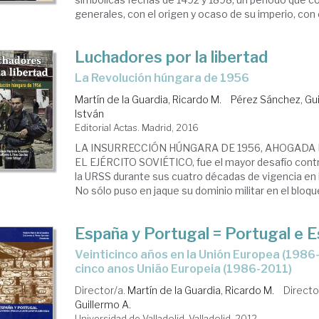
generales, con el origen y ocaso de su imperio, con el
Luchadores por la libertad
la Revolución húngara de 1956
Martín de la Guardia, Ricardo M.
Pérez Sánchez, Gui
István
Editorial Actas. Madrid, 2016
LA INSURRECCIÓN HÚNGARA DE 1956, AHOGADA
EL EJÉRCITO SOVIÉTICO, fue el mayor desafío cont
la URSS durante sus cuatro décadas de vigencia en 
No sólo puso en jaque su dominio militar en el bloque 
España y Portugal = Portugal e 
veinticinco años en la Unión Europea (1986-2011) = vinte e
cinco anos União Europeia (1986-2011)
Director/a.
Martín de la Guardia, Ricardo M.
Directo
Guillermo A.
Universidad de Valladolid. Valladolid, 2012