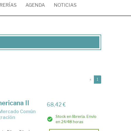
BRERÍAS
AGENDA
NOTICIAS
(current)
«
1
ericana II
68,42 €
Stock en librería. Envío
gración
en 24/48 horas