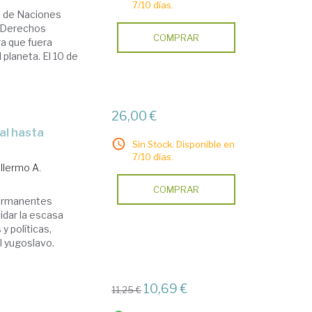
7/10 días.
n de Naciones
e Derechos
COMPRAR
a que fuera
 planeta. El 10 de
26,00 €
Sin Stock. Disponible en
7/10 días.
llermo A.
COMPRAR
permanentes
vidar la escasa
 políticas,
al yugoslavo.
10,69 €
11,25 €