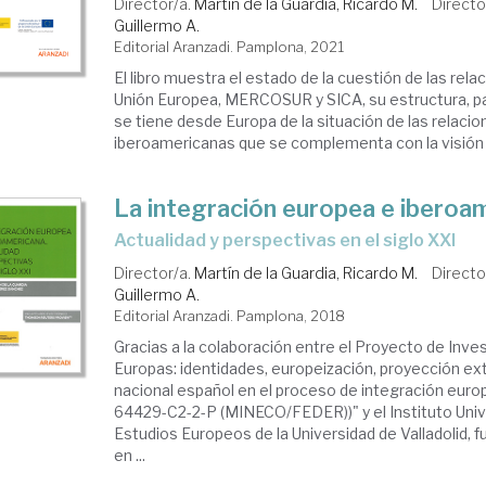
Director/a.
Martín de la Guardia, Ricardo M.
Directo
Guillermo A.
Editorial Aranzadi. Pamplona, 2021
El libro muestra el estado de la cuestión de las rela
Unión Europea, MERCOSUR y SICA, su estructura, par
se tiene desde Europa de la situación de las relaci
iberoamericanas que se complementa con la visión s
La integración europea e iberoa
actualidad y perspectivas en el siglo XXI
Director/a.
Martín de la Guardia, Ricardo M.
Directo
Guillermo A.
Editorial Aranzadi. Pamplona, 2018
Gracias a la colaboración entre el Proyecto de Inve
Europas: identidades, europeización, proyección ext
nacional español en el proceso de integración eur
64429-C2-2-P (MINECO/FEDER))" y el Instituto Univ
Estudios Europeos de la Universidad de Valladolid, 
en ...