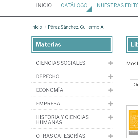
(CURRENT)
INICIO
CATÁLOGO
NUESTRAS
EDIT
Inicio
Pérez Sánchez, Guillermo A.
Materias
Li
Lib
de
CIENCIAS SOCIALES
Mos
Pé
Sá
DERECHO
Gui
ECONOMÍA
A.
EMPRESA
HISTORIA Y CIENCIAS
HUMANAS
OTRAS CATEGORÍAS