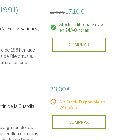
-1991)
17,10 €
18,00 €
Stock en librería. Envío
r/a.
Pérez Sánchez,
en 24/48 horas
COMPRAR
re de 1991 en que
s de Bielorrusia,
natural en una
23,00 €
Sin Stock. Disponible en
tín de la Guardia,
7/10 días.
COMPRAR
a algunos de los
mprendida entre las
incide, en líneas