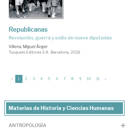
Republicanas
Revolución, guerra y exilio de nueve diputadas
Villena, Miguel Ángel
Tusquets Editores S.A.. Barcelona, 2026
(current)
«
1
2
3
4
5
6
7
8
9
10
11
»
Materias de Historia y Ciencias Humanas
ANTROPOLOGÍA