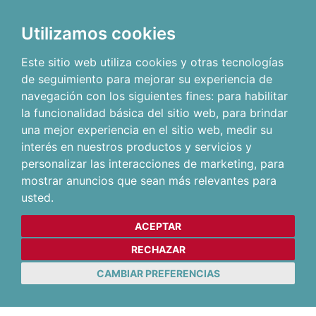
Utilizamos cookies
Este sitio web utiliza cookies y otras tecnologías
de seguimiento para mejorar su experiencia de
navegación con los siguientes fines:
para habilitar
la funcionalidad básica del sitio web
,
para brindar
una mejor experiencia en el sitio web
,
medir su
interés en nuestros productos y servicios y
personalizar las interacciones de marketing
,
para
mostrar anuncios que sean más relevantes para
usted
.
ACEPTAR
RECHAZAR
CAMBIAR PREFERENCIAS