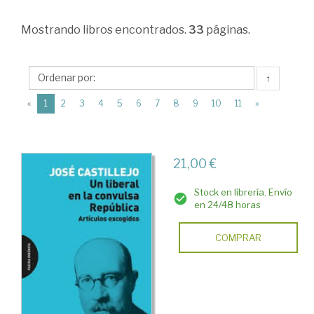
Ciencias
Mostrando
libros encontrados.
33
páginas.
Humanas
>
Historia
↑
de
(current)
«
1
2
3
4
5
6
7
8
9
10
11
»
España
>
21,00 €
Edad
Contemporánea
Stock en librería. Envío
en 24/48 horas
>
La
COMPRAR
II
República
Española