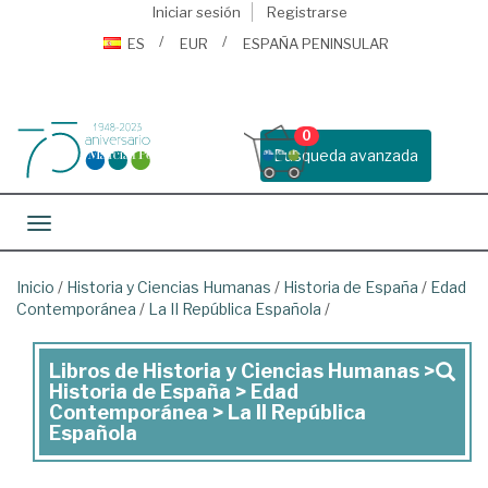
Iniciar sesión
Registrarse
ES
EUR
ESPAÑA PENINSULAR
0
Busqueda avanzada
Toggle navigation
Inicio
/
Historia y Ciencias Humanas
/
Historia de España
/
Edad
Contemporánea
/
La II República Española
/
Libros de Historia y Ciencias Humanas >
Libros
Historia de España > Edad
de
Contemporánea > La II República
Española
Historia
y