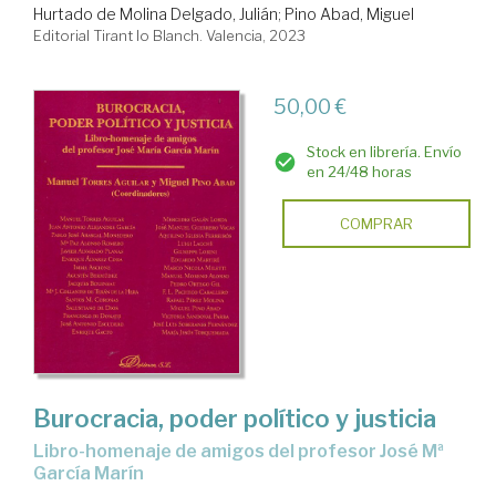
Hurtado de Molina Delgado, Julián
;
Pino Abad, Miguel
Editorial Tirant lo Blanch. Valencia, 2023
50,00 €
Stock en librería. Envío
en 24/48 horas
COMPRAR
Burocracia, poder político y justicia
libro-homenaje de amigos del profesor José Mª
García Marín