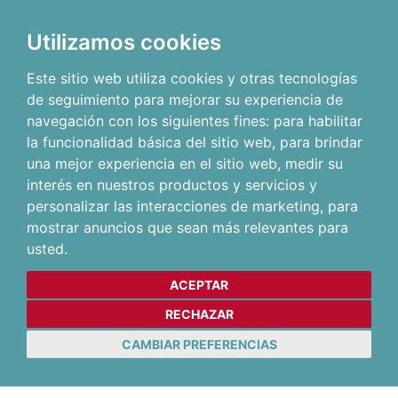
Utilizamos cookies
Este sitio web utiliza cookies y otras tecnologías
de seguimiento para mejorar su experiencia de
navegación con los siguientes fines:
para habilitar
la funcionalidad básica del sitio web
,
para brindar
una mejor experiencia en el sitio web
,
medir su
interés en nuestros productos y servicios y
personalizar las interacciones de marketing
,
para
mostrar anuncios que sean más relevantes para
usted
.
ACEPTAR
RECHAZAR
CAMBIAR PREFERENCIAS