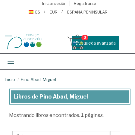
Iniciar sesión
Registrarse
ES
EUR
ESPAÑA PENINSULAR
0
Busqueda avanzada
Toggle navigation
Inicio
Pino Abad, Miguel
Libros de Pino Abad, Miguel
Libros
de
Mostrando
libros encontrados.
1
páginas.
Pino
Abad,