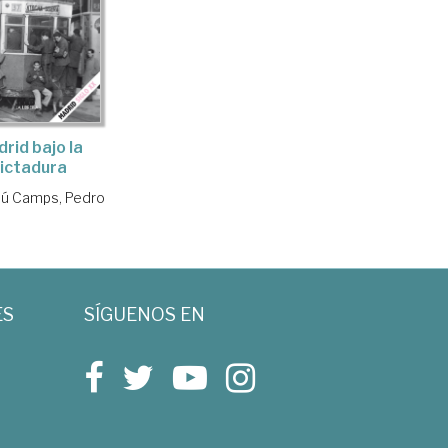
rid bajo la
ictadura
iú Camps, Pedro
ES
SÍGUENOS EN