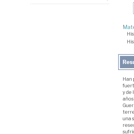
Mate
His
His
Res
Han 
fuert
y de 
años 
Guerr
terre
una 
reser
sufr