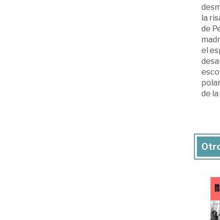
desma
la ri
de Pe
madri
el es
desar
escol
polar
de la
Otro