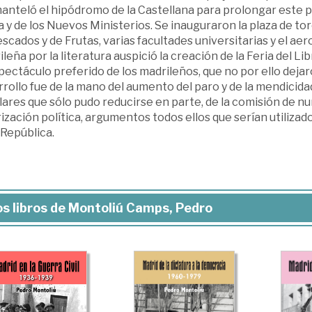
nteló el hipódromo de la Castellana para prolongar este pas
sa y de los Nuevos Ministerios. Se inauguraron la plaza de t
scados y de Frutas, varias facultades universitarias y el aer
leña por la literatura auspició la creación de la Feria del Libr
pectáculo preferido de los madrileños, que no por ello deja
rollo fue de la mano del aumento del paro y de la mendicida
ares que sólo pudo reducirse en parte, de la comisión de n
ización política, argumentos todos ellos que serían utiliz
 República.
s libros de Montoliú Camps, Pedro