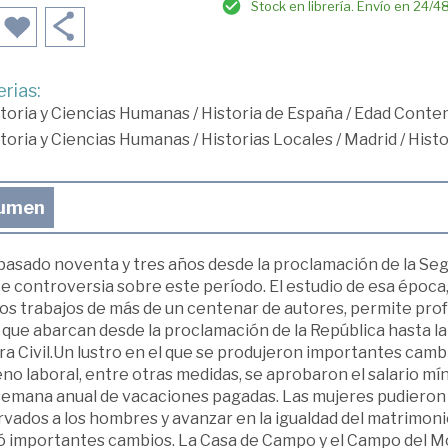
Stock en librería. Envío en 24/4
rias:
toria y Ciencias Humanas
/
Historia de España
/
Edad Conte
toria y Ciencias Humanas
/
Historias Locales
/
Madrid
/
Histo
umen
pasado noventa y tres años desde la proclamación de la Se
e controversia sobre este período. El estudio de esa época, 
los trabajos de más de un centenar de autores, permite pro
que abarcan desde la proclamación de la República hasta la 
a Civil.Un lustro en el que se produjeron importantes cambio
no laboral, entre otras medidas, se aprobaron el salario mí
semana anual de vacaciones pagadas. Las mujeres pudieron 
vados a los hombres y avanzar en la igualdad del matrimonio
ió importantes cambios. La Casa de Campo y el Campo del Mo