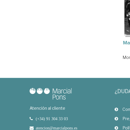
Ma
Mon
¿DUD
Atención al cliente
Com
Pre
(+34) 91 304 33 03
Polí
atencion@marcialpons.es