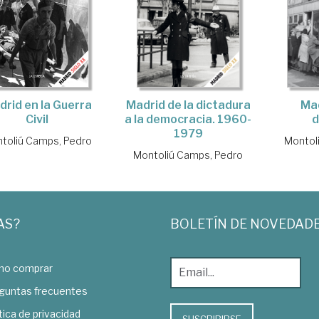
Mad
Madrid de la dictadura
drid en la Guerra
d
a la democracia. 1960-
Civil
1979
Montol
toliú Camps, Pedro
Montoliú Camps, Pedro
AS?
BOLETÍN DE NOVEDAD
o comprar
guntas frecuentes
tica de privacidad