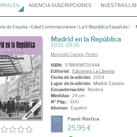
ORIALES
AGENCIA
SUSCRIPCIONES
NUESTRAS
LI
oria de España
/
Edad Contemporánea
/
La II República Española
/
Madrid en la República
1931-1936
Montoliú Camps, Pedro
ISBN:
9788498735444
Editorial:
Ediciones La Librería
Fecha de la edición:
2024
Lugar de la edición:
Madrid. España
Encuadernación:
Rústica
Medidas:
24 cm
Nº Pág.:
600
Idiomas:
Español
Papel: Rústica
25,95 €