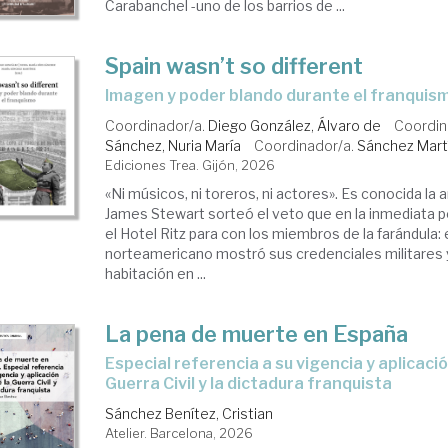
Carabanchel -uno de los barrios de ...
Spain wasn’t so different
Imagen y poder blando durante el franquis
Coordinador/a.
Diego González, Álvaro de
Coordin
Sánchez, Nuria María
Coordinador/a.
Sánchez Martí
Ediciones Trea. Gijón, 2026
«Ni músicos, ni toreros, ni actores». Es conocida l
James Stewart sorteó el veto que en la inmediata 
el Hotel Ritz para con los miembros de la farándula: 
norteamericano mostró sus credenciales militares 
habitación en ...
La pena de muerte en España
Especial referencia a su vigencia y aplicación durante la
Guerra Civil y la dictadura franquista
Sánchez Benítez, Cristian
Atelier. Barcelona, 2026