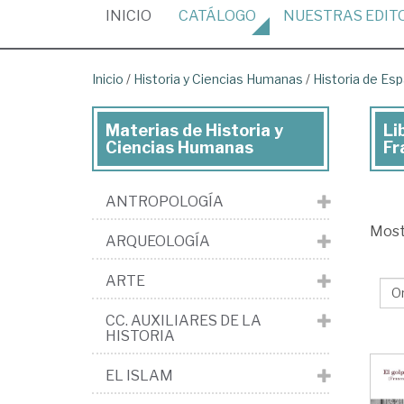
(CURRENT)
INICIO
CATÁLOGO
NUESTRAS
EDIT
Inicio
/
Historia y Ciencias Humanas
/
Historia de Es
Materias de Historia y
Li
Lib
Ciencias Humanas
Fr
de
His
ANTROPOLOGÍA
y
Mos
ARQUEOLOGÍA
Cie
Hu
ARTE
>
CC. AUXILIARES DE LA
His
HISTORIA
de
EL ISLAM
Es