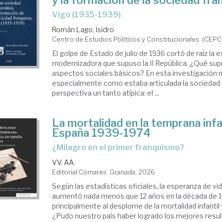
y la formación de la sociedad fra
Vigo (1935-1939)
Román Lago, Isidro
Centro de Estudios Políticos y Constitucionales. (CEPC
El golpe de Estado de julio de 1936 cortó de raíz la 
modernizadora que supuso la II República. ¿Qué sup
aspectos sociales básicos? En esta investigación 
especialmente como estaba articulada la sociedad
perspectiva un tanto atípica: el ...
La mortalidad en la temprana infa
España 1939-1974
¿Milagro en el primer franquismo?
VV. AA.
Editorial Comares. Granada, 2026
Según las estadísticas oficiales, la esperanza de v
aumentó nada menos que 12 años en la década de 1
principalmente al desplome de la mortalidad infantil
¿Pudo nuestro país haber logrado los mejores resu