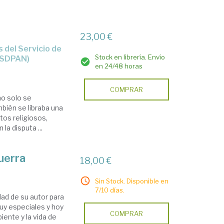
23,00 €
Stock en librería. Envío
 (SDPAN)
en 24/48 horas
COMPRAR
no solo se
ambién se libraba una
etos religiosos,
la disputa ...
uerra
18,00 €
Sin Stock. Disponible en
7/10 días.
idad de su autor para
uy especiales y hoy
COMPRAR
iente y la vida de