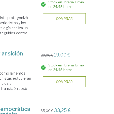
Stock en librería. Envío
en 24/48 horas
quista protagonizó
COMPRAR
eriodistas y los
alogía analiza un
 seguidos contra
ransición
19,00 €
20,00 €
Stock en librería. Envío
en 24/48 horas
e como la hemos
gonistas estuvieran
COMPRAR
ncios y
 Transición, José
democrática
33,25 €
35,00 €