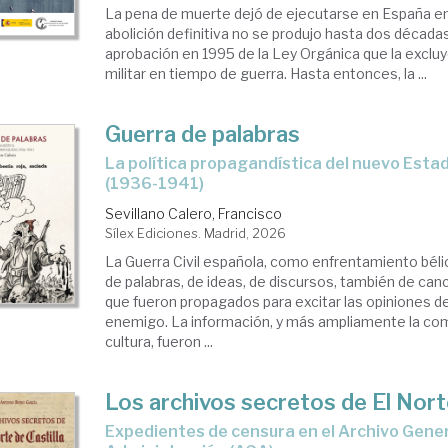
La pena de muerte dejó de ejecutarse en España e
abolición definitiva no se produjo hasta dos década
aprobación en 1995 de la Ley Orgánica que la excluyó
militar en tiempo de guerra. Hasta entonces, la ...
Guerra de palabras
La política propagandística del nuevo Estado franquista
(1936-1941)
Sevillano Calero, Francisco
Sílex Ediciones. Madrid, 2026
La Guerra Civil española, como enfrentamiento béli
de palabras, de ideas, de discursos, también de ca
que fueron propagados para excitar las opiniones de
enemigo. La información, y más ampliamente la com
cultura, fueron ...
Los archivos secretos de El Norte
Expedientes de censura en el Archivo General de la