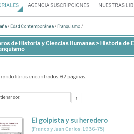
ORIALES
AGENCIA
SUSCRIPCIONES
NUESTRAS
LI
paña
/
Edad Contemporánea
/
Franquismo
/
bros de Historia y Ciencias Humanas > Historia d
ros
anquismo
toria
trando
libros encontrados.
67
páginas.
ncias
manas
↑
toria
El golpista y su heredero
paña
(Franco y Juan Carlos, 1936-75)