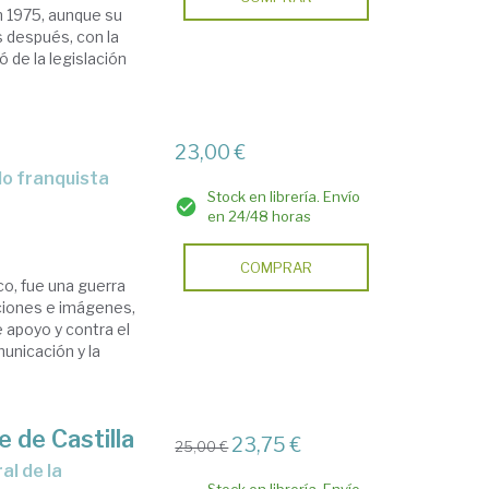
n 1975, aunque su
s después, con la
 de la legislación
23,00 €
Stock en librería. Envío
en 24/48 horas
COMPRAR
co, fue una guerra
nciones e imágenes,
 apoyo y contra el
unicación y la
 de Castilla
23,75 €
25,00 €