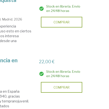
nquista
Stock en librería. Envío
en 24/48 horas
). Madrid, 2026
COMPRAR
experiencia
uso esto en ciertos
nos interesa
 desde una
ncia en
22,00 €
Stock en librería. Envío
en 24/48 horas
COMPRAR
ida en España
940, gracias
 y tempranojuvenil.
ltados