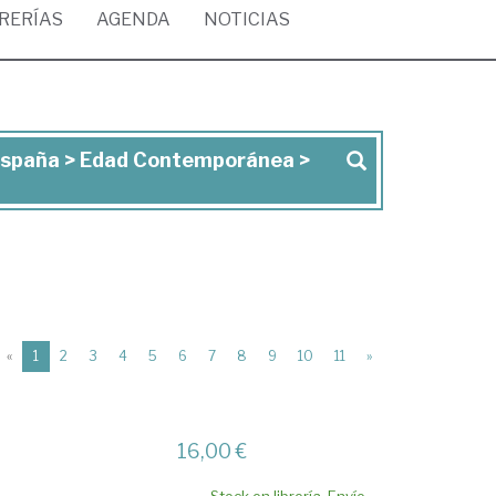
BRERÍAS
AGENDA
NOTICIAS
e España > Edad Contemporánea >
(current)
«
1
2
3
4
5
6
7
8
9
10
11
»
16,00 €