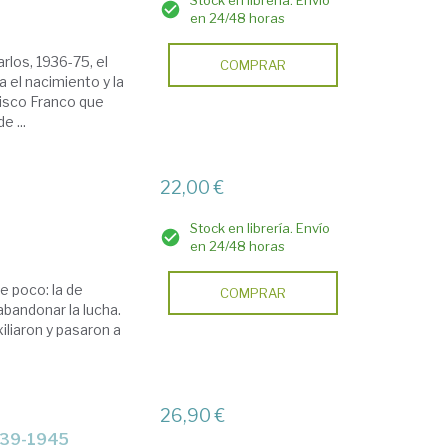
Stock en librería. Envío
en 24/48 horas
arlos, 1936-75, el
COMPRAR
 el nacimiento y la
cisco Franco que
 ...
22,00 €
Stock en librería. Envío
en 24/48 horas
e poco: la de
COMPRAR
abandonar la lucha.
iliaron y pasaron a
26,90 €
1939-1945