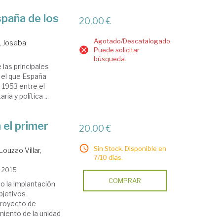
spaña de los
20,00 €
Agotado/Descatalogado.
r, Joseba
Puede solicitar
búsqueda.
 las principales
n el que España
 1953 entre el
ia y política ...
 el primer
20,00 €
Sin Stock. Disponible en
Louzao Villar,
7/10 días.
, 2015
COMPRAR
ico la implantación
bjetivos
 proyecto de
miento de la unidad