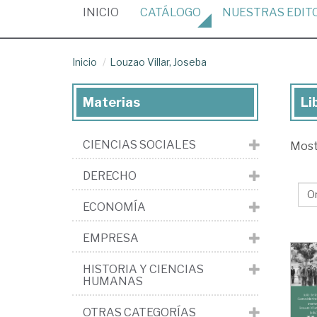
(CURRENT)
INICIO
CATÁLOGO
NUESTRAS
EDIT
Inicio
Louzao Villar, Joseba
Materias
Li
Lib
de
CIENCIAS SOCIALES
Mos
Lo
Vill
DERECHO
Jo
ECONOMÍA
EMPRESA
HISTORIA Y CIENCIAS
HUMANAS
OTRAS CATEGORÍAS