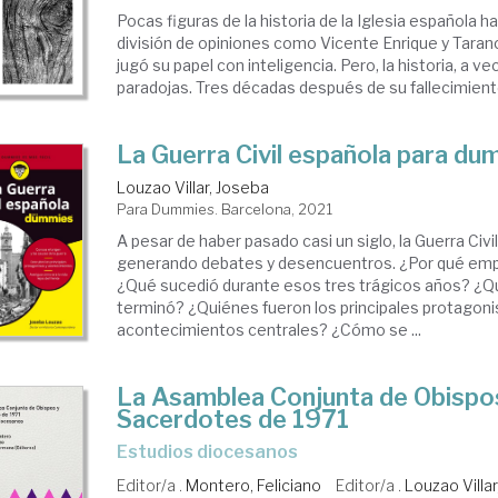
Pocas figuras de la historia de la Iglesia española h
división de opiniones como Vicente Enrique y Tarancó
jugó su papel con inteligencia. Pero, la historia, a v
paradojas. Tres décadas después de su fallecimiento
La Guerra Civil española para du
Louzao Villar, Joseba
Para Dummies. Barcelona, 2021
A pesar de haber pasado casi un siglo, la Guerra Civ
generando debates y desencuentros. ¿Por qué em
¿Qué sucedió durante esos tres trágicos años? ¿Qu
terminó? ¿Quiénes fueron los principales protagonis
acontecimientos centrales? ¿Cómo se ...
La Asamblea Conjunta de Obispo
Sacerdotes de 1971
estudios diocesanos
Editor/a .
Montero, Feliciano
Editor/a .
Louzao Villa