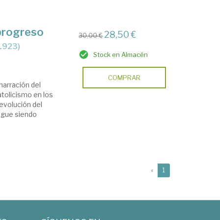
 progreso
28,50 €
30,00 €
-1923)
Stock en Almacén
COMPRAR
arración del
tolicismo en los
 evolución del
sigue siendo
(current)
«
1