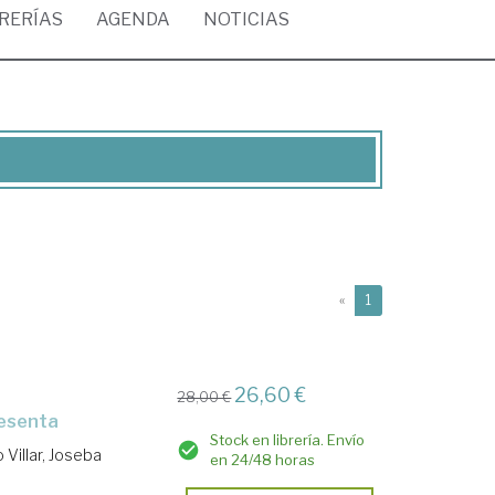
BRERÍAS
AGENDA
NOTICIAS
(current)
«
1
26,60 €
28,00 €
sesenta
Stock en librería. Envío
 Villar, Joseba
en 24/48 horas