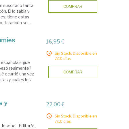
an suscitado tanta
COMPRAR
n. Él lo sabía y
eces, tiene estas
, Tarancón se ...
mmies
16,95 €
Sin Stock. Disponible en
7/10 días.
il española sigue
pezó realmente?
COMPRAR
é ocurrió una vez
tas y cuáles los
s y
22,00 €
Sin Stock. Disponible en
7/10 días.
r, Joseba
Editor/a .