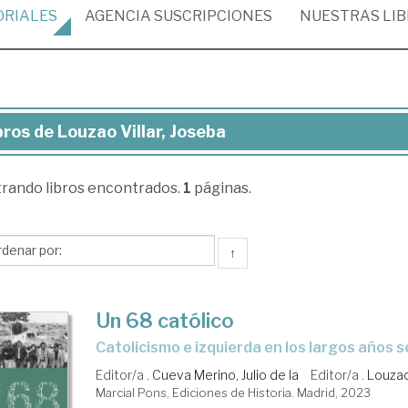
ORIALES
AGENCIA
SUSCRIPCIONES
NUESTRAS
LI
bros de Louzao Villar, Joseba
ros
trando
libros encontrados.
1
páginas.
uzao
ar,
seba
↑
Un 68 católico
Catolicismo e izquierda en los largos años 
Editor/a .
Cueva Merino, Julio de la
Editor/a .
Louzao
Marcial Pons, Ediciones de Historia. Madrid, 2023