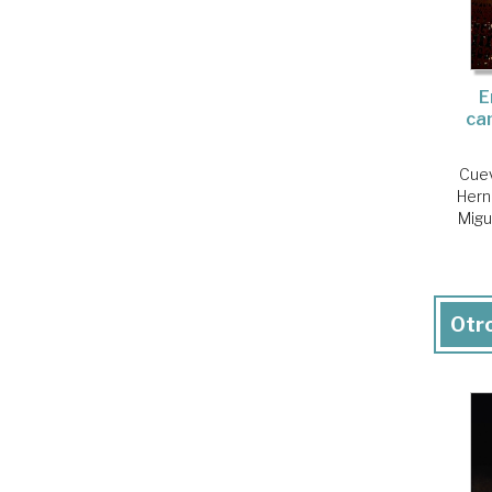
E
ca
Cuev
Hern
Migu
Otro