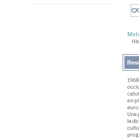
Mate
His
Res
1968 
occid
catol
en pl
euro
Una 
la di
cultu
progr