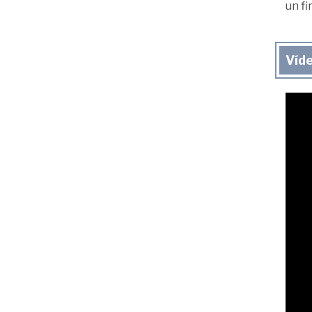
un fi
Víd