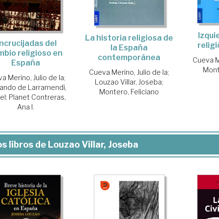
Izqui
La historia religiosa de
ncrucijadas del
relig
la España
mbio religioso en
contemporánea
Cueva Me
España
Mont
Cueva Merino, Julio de la
;
a Merino, Julio de la
;
Louzao Villar, Joseba
;
ando de Larramendi,
Montero, Feliciano
el
;
Planet Contreras,
Ana I.
s libros de Louzao Villar, Joseba