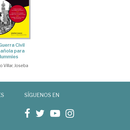
Guerra Civil
añola para
dummies
 Villar, Joseba
ES
SÍGUENOS EN