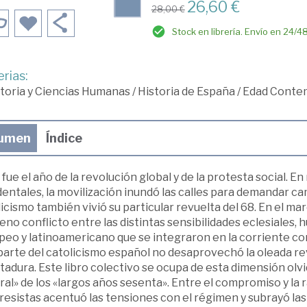
26,60 €
28,00 €
Stock en librería. Envío en 24/4
rias:
toria y Ciencias Humanas
/
Historia de España
/
Edad Conte
umen
Índice
fue el año de la revolución global y de la protesta social. 
entales, la movilización inundó las calles para demandar ca
icismo también vivió su particular revuelta del 68. En el mar
eno conflicto entre las distintas sensibilidades eclesiales, 
peo y latinoamericano que se integraron en la corriente con
parte del catolicismo español no desaprovechó la oleada re
ctadura. Este libro colectivo se ocupa de esta dimensión olv
ral» de los «largos años sesenta». Entre el compromiso y la r
esistas acentuó las tensiones con el régimen y subrayó las