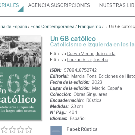
ORIALES
AGENCIA
SUSCRIPCIONES
NUESTRAS
LI
oria de España
/
Edad Contemporánea
/
Franquismo
/
Un 68 católi
Un 68 católico
Catolicismo e izquierda en los 
Editor/a
Cueva Merino, Julio de la
Editor/a
Louzao Villar, Joseba
ISBN:
9788418752742
Editorial:
Marcial Pons, Ediciones de Histo
Fecha de la edición:
2023
Lugar de la edición:
Madrid. España
Colección:
Obras Singulares
Encuadernación:
Rústica
Medidas:
23 cm
Nº Pág.:
494
Idiomas:
Español
Papel: Rústica