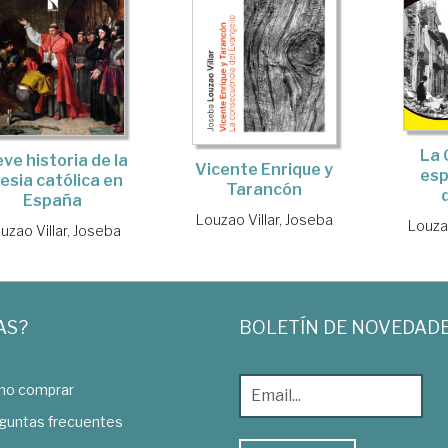
La 
ve historia de la
Vicente Enrique y
esp
lesia católica en
Tarancón
España
Louzao Villar, Joseba
Louzao
uzao Villar, Joseba
AS?
BOLETÍN DE NOVEDAD
o comprar
guntas frecuentes