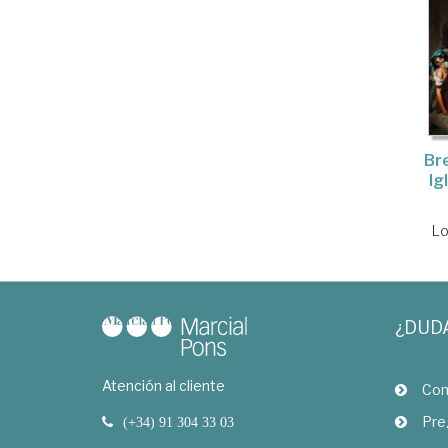
Bre
Ig
Lo
¿DUD
Atención al cliente
Com
Pre
(+34) 91 304 33 03