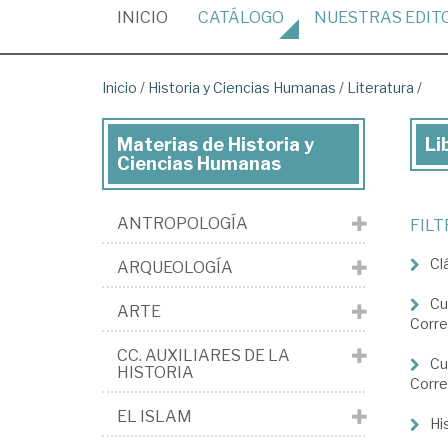
(CURRENT)
INICIO
CATÁLOGO
NUESTRAS
EDIT
Inicio
/
Historia y Ciencias Humanas
/
Literatura
/
Materias de Historia y
Li
Lib
Ciencias Humanas
de
His
ANTROPOLOGÍA
FIL
y
Cl
ARQUEOLOGÍA
Cie
Hu
Cu
ARTE
Corre
>
CC. AUXILIARES DE LA
Lit
Cu
HISTORIA
Corre
EL ISLAM
His