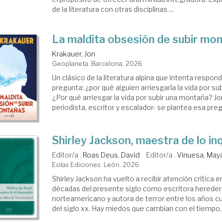
de la literatura con otras disciplinas ...
La maldita obsesión de subir mo
Krakauer, Jon
Geoplaneta. Barcelona, 2026
Un clásico de la literatura alpina que intenta respond
pregunta: ¿por qué alguien arriesgaría la vida por s
¿Por qué arriesgar la vida por subir una montaña? Jo
periodista, escritor y escalador- se plantea esa pregu
Shirley Jackson, maestra de lo in
Editor/a .
Roas Deus, David
Editor/a .
Vinuesa, Maya
Eolas Ediciones. León, 2026
Shirley Jackson ha vuelto a recibir atención crítica 
décadas del presente siglo como escritora hereder
norteamericano y autora de terror entre los años c
del siglo xx. Hay miedos que cambian con el tiempo, 