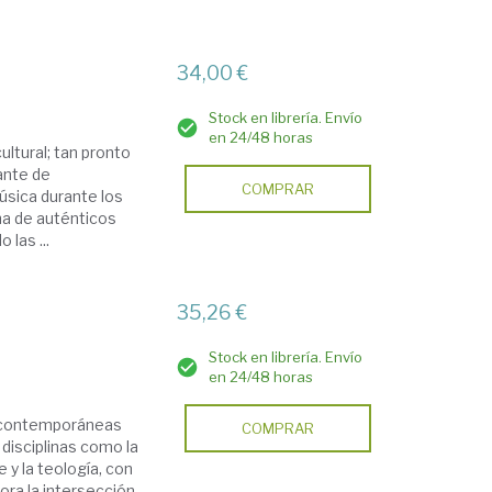
34,00 €
Stock en librería. Envío
en 24/48 horas
ultural; tan pronto
ante de
COMPRAR
música durante los
ma de auténticos
las ...
35,26 €
Stock en librería. Envío
en 24/48 horas
s contemporáneas
COMPRAR
disciplinas como la
te y la teología, con
ora la intersección