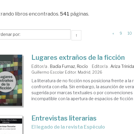
trando
libros encontrados.
541
páginas.
«
9
10
↑
Lugares extraños de la ficción
Editor/a .
Badía Fumaz, Rocío
Editor/a .
Ariza Trinid
Guillermo Escolar Editor. Madrid, 2026
La literatura de no ficción nos posiciona frente a la 
confronta con ella. Sin embargo, la asunción de ver
sugerida por marcas textuales o por convenciones d
incompatible con la apertura de espacios de ficción e
Entrevistas literarias
El legado de la revista Espéculo