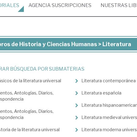
ORIALES
AGENCIA
SUSCRIPCIONES
NUESTRAS
LI
bros de Historia y Ciencias Humanas > Literatura
ros
toria
TRAR BÚSQUEDA POR SUBMATERIAS
ásicos de la literatura universal
Literatura contemporánea 
ncias
manas
entos, Antologías, Diarios,
Literatura española
spondencia
Literatura hispanoamerica
eratura
entos, Antologías, Diarios,
spondencia
Literatura medieval univers
toria de la literatura universal
Literatura moderna univers