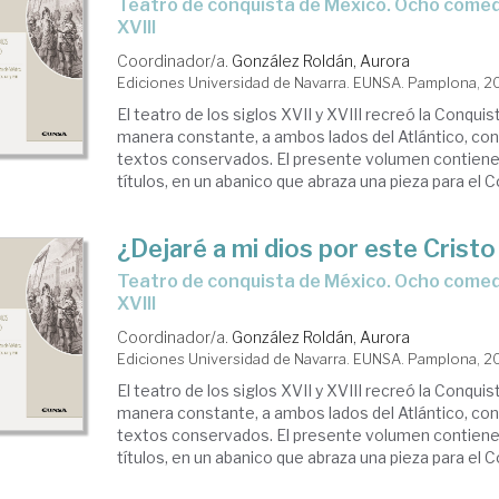
Teatro de conquista de México. Ocho comedias, siglos XVII a
XVIII
Coordinador/a.
González Roldán, Aurora
Ediciones Universidad de Navarra. EUNSA. Pamplona, 
El teatro de los siglos XVII y XVIII recreó la Conqui
manera constante, a ambos lados del Atlántico, con
textos conservados. El presente volumen contien
títulos, en un abanico que abraza una pieza para el Co
¿Dejaré a mi dios por este Cristo
Teatro de conquista de México. Ocho comedias, siglos XVII a
XVIII
Coordinador/a.
González Roldán, Aurora
Ediciones Universidad de Navarra. EUNSA. Pamplona, 
El teatro de los siglos XVII y XVIII recreó la Conqui
manera constante, a ambos lados del Atlántico, con
textos conservados. El presente volumen contien
títulos, en un abanico que abraza una pieza para el Co