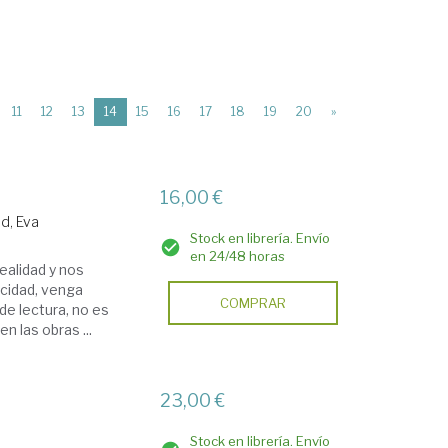
(current)
11
12
13
14
15
16
17
18
19
20
»
16,00 €
ad, Eva
Stock en librería. Envío
en 24/48 horas
realidad y nos
acidad, venga
COMPRAR
e lectura, no es
n las obras ...
23,00 €
Stock en librería. Envío