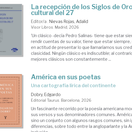
La recepción de los Siglos de Oro
cultural del 27
Editor/a .
Nievas Rojas, Adalid
Visor Libros. Madrid, 2026
'Un clásico -decía Pedro Salinas- tiene que estar s
rendir cuentas de su valor, tiene que estar siempr
en actitud de presentar lo que llamaríamos sus cre
clasicidad. Ningún clásico es indiscutible; al contrar
mejores clásicos son constantemente ...
América en sus poetas
Una cartografía lírica del continente
Dobry, Edgardo
Editorial Taurus. Barcelona, 2026
Un fascinante recorrido por la poesía americana m
sus versos y sus denominadores comunes. América
sino un conjunto con algunos rasgos comunes, sin i
diferencias, sobre todo entre la angloparlante y la 