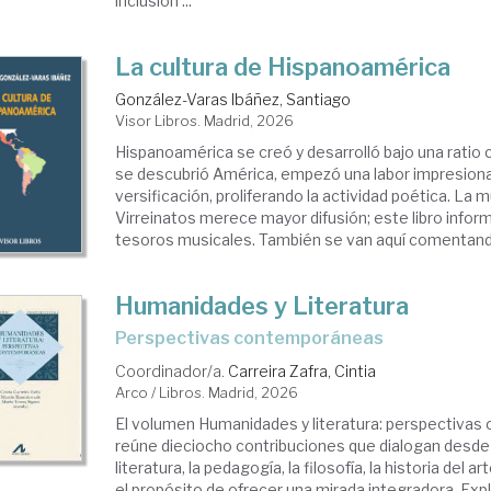
inclusión ...
La cultura de Hispanoamérica
González-Varas Ibáñez, Santiago
Visor Libros. Madrid, 2026
Hispanoamérica se creó y desarrolló bajo una ratio c
se descubrió América, empezó una labor impresion
versificación, proliferando la actividad poética. La 
Virreinatos merece mayor difusión; este libro infor
tesoros musicales. También se van aquí comentando 
Humanidades y Literatura
perspectivas contemporáneas
Coordinador/a.
Carreira Zafra, Cintia
Arco / Libros. Madrid, 2026
El volumen Humanidades y literatura: perspectiva
reúne dieciocho contribuciones que dialogan desde 
literatura, la pedagogía, la filosofía, la historia del ar
el propósito de ofrecer una mirada integradora. Expl