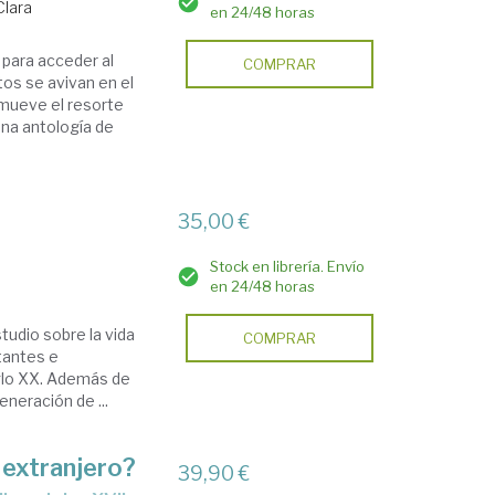
Clara
en 24/48 horas
 para acceder al
COMPRAR
os se avivan en el
e mueve el resorte
una antología de
35,00 €
Stock en librería. Envío
en 24/48 horas
udio sobre la vida
COMPRAR
tantes e
iglo XX. Además de
eneración de ...
 extranjero?
39,90 €