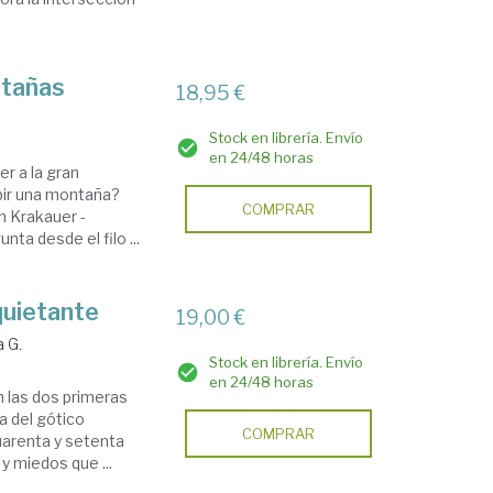
ntañas
18,95 €
Stock en librería. Envío
en 24/48 horas
er a la gran
ubir una montaña?
COMPRAR
n Krakauer -
nta desde el filo ...
quietante
19,00 €
 G.
Stock en librería. Envío
en 24/48 horas
en las dos primeras
a del gótico
COMPRAR
uarenta y setenta
y miedos que ...