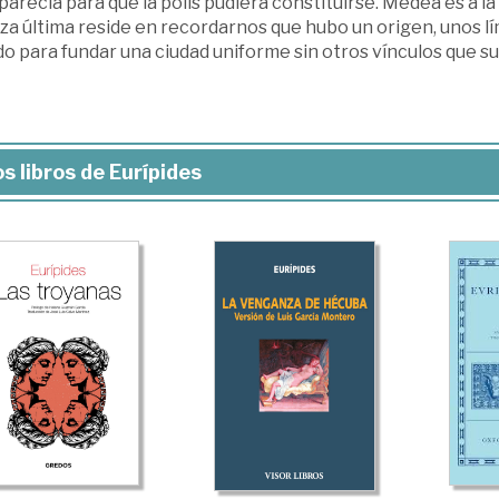
arecía para que la polis pudiera constituirse. Medea es a la
za última reside en recordarnos que hubo un origen, unos l
 para fundar una ciudad uniforme sin otros vínculos que su
s libros de Eurípides