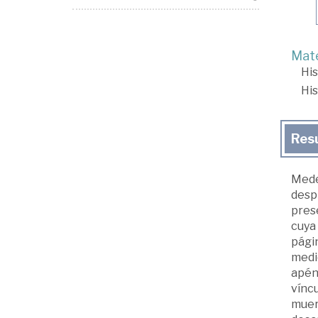
Mate
His
His
Res
Medea
despi
prese
cuya 
pági
medio
apénd
víncu
muert