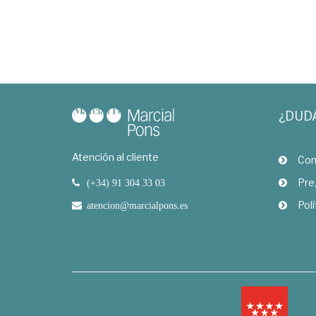
¿DUD
Atención al cliente
Com
Pre
(+34) 91 304 33 03
Polí
atencion@marcialpons.es