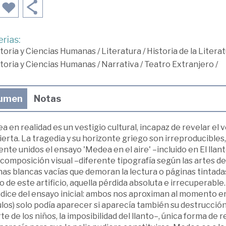
rias:
toria y Ciencias Humanas
/
Literatura
/
Historia de la Litera
toria y Ciencias Humanas
/
Narrativa
/
Teatro Extranjero
/
umen
Notas
 en realidad es un vestigio cultural, incapaz de revelar el
erta. La tragedia y su horizonte griego son irreproducible
nte unidos el ensayo 'Medea en el aire' –incluido en El llanto 
composición visual –diferente tipografía según las artes del
nas blancas vacías que demoran la lectura o páginas tintada
 de este artificio, aquella pérdida absoluta e irrecuperable
ice del ensayo inicial: ambos nos aproximan al momento en el q
los) solo podía aparecer si aparecía también su destrucción 
e de los niños, la imposibilidad del llanto–, única forma de