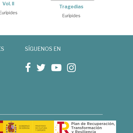
Vol. II
Tragedias
Eurípides
Eurípides
ES
SÍGUENOS EN