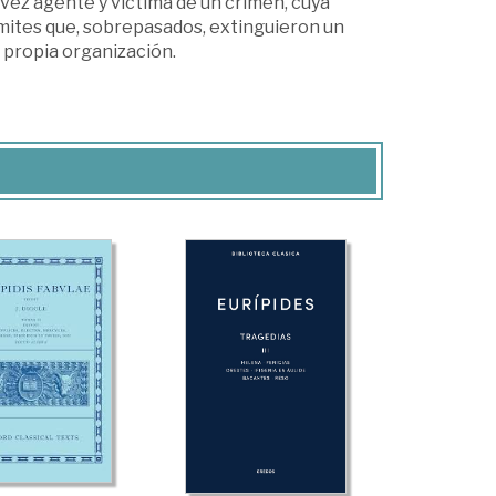
 vez agente y víctima de un crimen, cuya
ímites que, sobrepasados, extinguieron un
 propia organización.