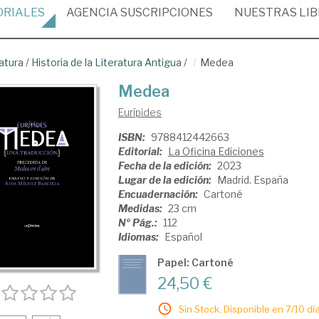
ORIALES
AGENCIA
SUSCRIPCIONES
NUESTRAS
LI
atura
/
Historia de la Literatura Antigua
/
Medea
Medea
Eurípides
ISBN:
9788412442663
Editorial:
La Oficina Ediciones
Fecha de la edición:
2023
Lugar de la edición:
Madrid. España
Encuadernación:
Cartoné
Medidas:
23 cm
Nº Pág.:
112
Idiomas:
Español
Papel: Cartoné
24,50 €
Sin Stock. Disponible en 7/10 día