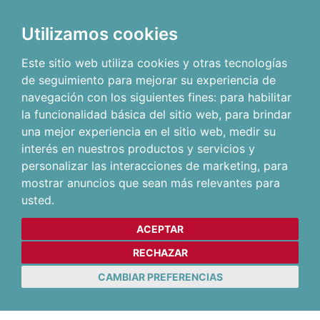
Utilizamos cookies
Este sitio web utiliza cookies y otras tecnologías
de seguimiento para mejorar su experiencia de
navegación con los siguientes fines:
para habilitar
la funcionalidad básica del sitio web
,
para brindar
una mejor experiencia en el sitio web
,
medir su
interés en nuestros productos y servicios y
personalizar las interacciones de marketing
,
para
mostrar anuncios que sean más relevantes para
usted
.
ACEPTAR
RECHAZAR
CAMBIAR PREFERENCIAS