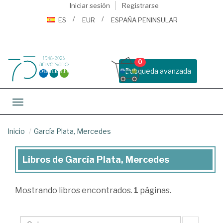
Iniciar sesión
Registrarse
ES
EUR
ESPAÑA PENINSULAR
0
Busqueda avanzada
Toggle navigation
Inicio
García Plata, Mercedes
Libros de García Plata, Mercedes
Libros
de
Mostrando
libros encontrados.
1
páginas.
García
Plata,