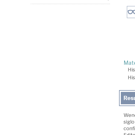
Mate
His
His
Res
Wence
siglo
confi