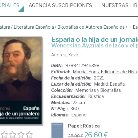
ORIALES
AGENCIA
SUSCRIPCIONES
NUESTRAS
LI
atura
/
Literatura Española
/
Biografías de Autores Españoles
/
Es
España o la hija de un jorna
Wenceslao Ayguals de Izco y el
Andreu, Xavier
ISBN:
9788417945398
Editorial:
Marcial Pons, Ediciones de Histo
Fecha de la edición:
2021
Lugar de la edición:
Madrid. España
Colección:
Memorias y Biografías
Encuadernación:
Rústica
Medidas:
22 cm
Nº Pág.:
360
Idiomas:
Español
Papel: Rústica
26,60 €
28,00 €