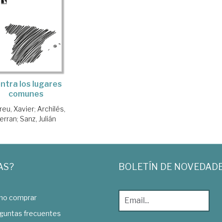
ntra los lugares
comunes
reu, Xavier
;
Archilés,
erran
;
Sanz, Julián
AS?
BOLETÍN DE NOVEDAD
o comprar
guntas frecuentes