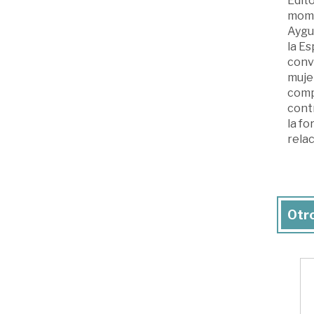
Edito
momen
Aygua
la Es
conve
mujer
comp
contr
la fo
relac
Otro