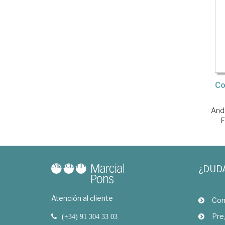
Co
And
F
¿DUD
Atención al cliente
Com
Pre
(+34) 91 304 33 03