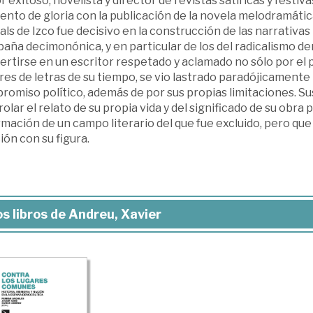
r exitoso, novelista y director de revistas satíricas y festiv
to de gloria con la publicación de la novela melodramática 
ls de Izco fue decisivo en la construcción de las narrativas
paña decimonónica, y en particular de los del radicalismo d
rtirse en un escritor respetado y aclamado no sólo por el 
es de letras de su tiempo, se vio lastrado paradójicamente 
romiso político, además de por sus propias limitaciones. S
olar el relato de su propia vida y del significado de su obr
rmación de un campo literario del que fue excluido, pero q
ión con su figura.
s libros de Andreu, Xavier