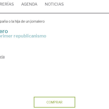
BRERÍAS
AGENDA
NOTICIAS
paña o la hija de un jornalero
lero
 primer republicanismo
ria
COMPRAR