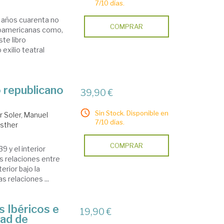
7/10 días.
os años cuarenta no
COMPRAR
inoamericanas como,
te libro
exilio teatral
o republicano
39,90 €
Sin Stock. Disponible en
r Soler, Manuel
7/10 días.
Esther
COMPRAR
9 y el interior
as relaciones entre
terior bajo la
as relaciones ...
s Ibéricos e
19,90 €
dad de