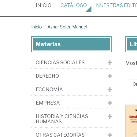
(CURRENT)
INICIO
CATÁLOGO
NUESTRAS
EDIT
Inicio
Aznar Soler, Manuel
Materias
Li
Lib
de
CIENCIAS SOCIALES
Mos
Az
Sol
DERECHO
Ma
ECONOMÍA
EMPRESA
HISTORIA Y CIENCIAS
HUMANAS
OTRAS CATEGORÍAS