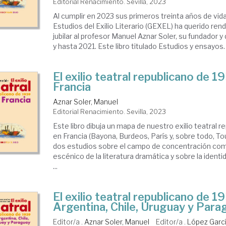
Editorial Renacimiento. Sevilla, 2023
Al cumplir en 2023 sus primeros treinta años de vida
Estudios del Exilio Literario (GEXEL) ha querido ren
jubilar al profesor Manuel Aznar Soler, su fundador 
y hasta 2021. Este libro titulado Estudios y ensayos. L
El exilio teatral republicano de 1
Francia
Aznar Soler, Manuel
Editorial Renacimiento. Sevilla, 2023
Este libro dibuja un mapa de nuestro exilio teatral 
en Francia (Bayona, Burdeos, París y, sobre todo, Tou
dos estudios sobre el campo de concentración co
escénico de la literatura dramática y sobre la identi
...
El exilio teatral republicano de 1
Argentina, Chile, Uruguay y Para
Editor/a .
Aznar Soler, Manuel
Editor/a .
López Garc