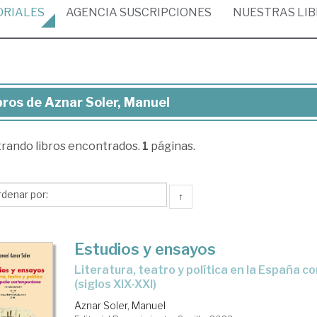
ORIALES
AGENCIA
SUSCRIPCIONES
NUESTRAS
LI
bros de Aznar Soler, Manuel
ros
trando
libros encontrados.
1
páginas.
nar
er,
nuel
↑
Estudios y ensayos
Literatura, teatro y política en la España contemporánea
(siglos XIX-XXI)
Aznar Soler, Manuel