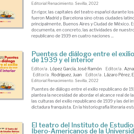
Editorial Renacimiento. Sevilla, 2022
En rigor, las capitales del teatro español durante l
fueron Madrid y Barcelona sino otras ciudades lat
principalmente, Buenos Aires y Ciudad de México. Es
documenta, en concreto, las actividades de nuestro 
republicano de 1939 en cuatro naciones ...
Puentes de diálogo entre el exili
de 1939 y el interior
Editor/a .
López García, José Ramón
Editor/a .
Azna
Editor/a .
Rodríguez, Juan
Editor/a .
Lázaro Pérez, 
Editorial Renacimiento. Sevilla, 2022
Puentes de diálogo entre el exilio republicano de 193
plantea la necesidad de abordar el alcance real de l
las culturas del exilio republicano de 1939 y las del in
dictadura franquista. En la historiografía literaria est
El teatro del Instituto de Estudio
Ibero-Americanos de la Universi