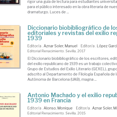
rigor una guía de lectura para estudiantes universita
para el público interesado en la obra literaria de nue
dramaturgo. Luces de ...
Diccionario biobibliográfico de lo
editoriales y revistas del exilio r
1939
Editor/a .
Aznar Soler, Manuel
Editor/a .
López Garc
Editorial Renacimiento. Sevilla, 2017
El Diccionario biobibliográfico de los escritores, edi
del exilio republicano de 1939 es un trabajo colectiv
Grupo de Estudios del Exilio Literario (GEXEL), grup
adscrito al Departamento de Filología Española de l
Autònoma de Barcelona (UAB), magna ...
Antonio Machado y el exilio repu
1939 en Francia
Editor/a .
Alonso, Monique
Editor/a .
Aznar Soler, 
Editorial Renacimiento. Sevilla, 2015