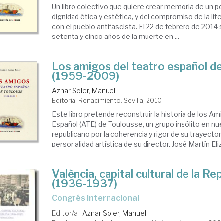
Un libro colectivo que quiere crear memoria de un p
dignidad ética y estética, y del compromiso de la li
con el pueblo antifascista. El 22 de febrero de 2014
setenta y cinco años de la muerte en ...
Los amigos del teatro español d
(1959-2009)
Aznar Soler, Manuel
Editorial Renacimiento. Sevilla, 2010
Este libro pretende reconstruir la historia de los A
Español (ATE) de Toulousse, un grupo insólito en nue
republicano por la coherencia y rigor de su trayector
personalidad artística de su director, José Martín Elizo
València, capital cultural de la Re
(1936-1937)
congrés internacional
Editor/a .
Aznar Soler, Manuel