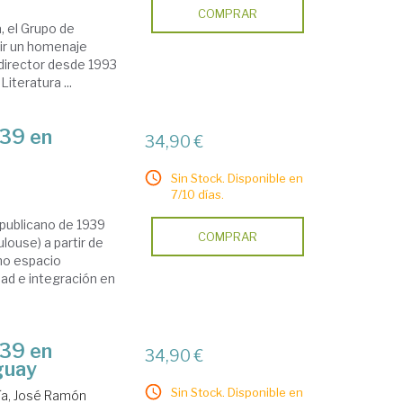
COMPRAR
, el Grupo de
dir un homenaje
y director desde 1993
iteratura ...
939 en
34,90 €
Sin Stock. Disponible en
7/10 días.
republicano de 1939
COMPRAR
louse) a partir de
mo espacio
dad e integración en
939 en
34,90 €
guay
Sin Stock. Disponible en
ía, José Ramón