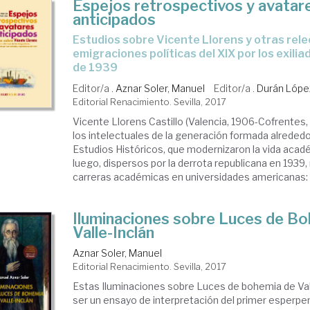
Espejos retrospectivos y avatar
anticipados
Estudios sobre Vicente Llorens y otras relecturas de las
emigraciones políticas del XIX por los exili
de 1939
Editor/a .
Aznar Soler, Manuel
Editor/a .
Durán Lópe
Editorial Renacimiento. Sevilla, 2017
Vicente Llorens Castillo (Valencia, 1906-Cofrentes,
los intelectuales de la generación formada alrededo
Estudios Históricos, que modernizaron la vida acad
luego, dispersos por la derrota republicana en 1939,
carreras académicas en universidades americanas: 
Iluminaciones sobre Luces de B
Valle-Inclán
Aznar Soler, Manuel
Editorial Renacimiento. Sevilla, 2017
Estas Iluminaciones sobre Luces de bohemia de Val
ser un ensayo de interpretación del primer esperpen