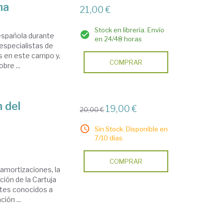
na
21,00 €
Stock en librería. Envío
española durante
en 24/48 horas
 especialistas de
es en este campo y,
COMPRAR
bre ...
n del
19,00 €
20,00 €
Sin Stock. Disponible en
7/10 días.
COMPRAR
amortizaciones, la
ción de la Cartuja
ates conocidos a
ión ...