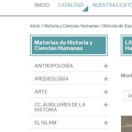
(CURRENT)
INICIO
CATÁLOGO
NUESTRAS
EDIT
Inicio
/
Historia y Ciencias Humanas
/
Historia de Es
Materias de Historia y
Li
Lib
Ciencias Humanas
Ha
de
His
ANTROPOLOGÍA
y
Mos
ARQUEOLOGÍA
Cie
Hu
ARTE
>
CC. AUXILIARES DE LA
His
HISTORIA
de
EL ISLAM
Es