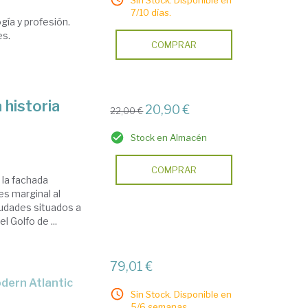
Sin Stock. Disponible en
7/10 días.
gía y profesión.
es.
COMPRAR
 historia
20,90 €
22,00 €
Stock en Almacén
COMPRAR
 la fachada
s marginal al
iudades situados a
l Golfo de ...
79,01 €
Sin Stock. Disponible en
5/6 semanas.