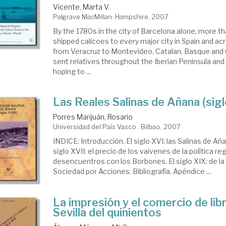
Vicente, Marta V.
Palgrave MacMillan. Hampshire, 2007
By the 1780s in the city of Barcelona alone, more t
shipped calicoes to every major city in Spain and acr
from Veracruz to Montevideo. Catalan, Basque and C
sent relatives throughout the Iberian Peninsula and
hoping to ...
Las Reales Salinas de Añana (sig
Porres Marijuán, Rosario
Universidad del País Vasco . Bilbao, 2007
INDICE: Introducción. El siglo XVI: las Salinas de Añan
siglo XVII: el precio de los vaivenes de la política regi
desencuentros con los Borbones. El siglo XIX: de la 
Sociedad por Acciones. Bibliografía. Apéndice ...
La impresión y el comercio de libr
Sevilla del quinientos