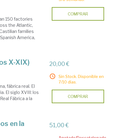
COMPRAR
han 150 factories
oss the Atlantic,
astilian families
 Spanish America,
los X-XIX)
20,00 €
Sin Stock. Disponible en
7/10 días.
a, fábrica real. El
a. El siglo XVIII: los
COMPRAR
Real Fábrica a la
os en la
51,00 €
Agotado/Descatalogado.