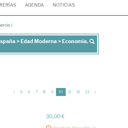
BRERÍAS
AGENDA
NOTICIAS
mercio
/
 España > Edad Moderna > Economía.
(current)
«
5
6
7
8
9
10
11
12
13
»
30,00 €