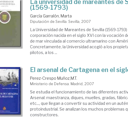
La universidad de mareantes de S
(1569-1793)
García Garralón, Marta
Diputación de Sevilla. Sevilla, 2007
La Universidad de Mareantes de Sevilla (1569-1793)
corporación nacida en el siglo XVI con la vocación 
de mar vinculada al comercio ultramarino con Améri
Concretamente, la Universidad acogió a los propieta
pilotos, a los ...
El arsenal de Cartagena en el sigl
Perez-Crespo Muñoz,M.T.
Ministerio de Defensa. Madrid, 2007
Se estudia el funcionamiento de las diferentes act
Arsenal: maestranza, diques, muelles, gradas, fábri
etc..., que llegan a convertir su actividad en un aut
protoindustrial. Se analizan los muchos problemas 
constructores.