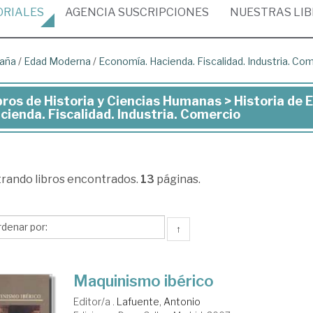
ORIALES
AGENCIA
SUSCRIPCIONES
NUESTRAS
LI
paña
/
Edad Moderna
/
Economía. Hacienda. Fiscalidad. Industria. Co
bros de Historia y Ciencias Humanas > Historia de
ros
cienda. Fiscalidad. Industria. Comercio
toria
trando
libros encontrados.
13
páginas.
ncias
manas
↑
toria
Maquinismo ibérico
paña
Editor/a .
Lafuente, Antonio