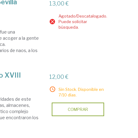
evilla
13,00 €
Agotado/Descatalogado.
Puede solicitar
búsqueda.
 fue una
de acoger a la gente
ca.
rios de naos, a los
o XVIII
12,00 €
Sin Stock. Disponible en
7/10 días.
ividades de este
cas, almacenes,
COMPRAR
éntico complejo
que encontraron los