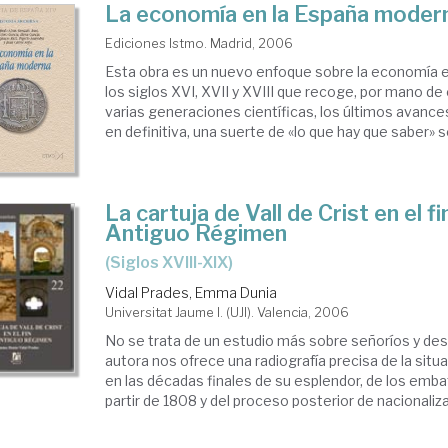
La economía en la España moder
Ediciones Istmo. Madrid, 2006
Esta obra es un nuevo enfoque sobre la economía 
los siglos XVI, XVII y XVIII que recoge, por mano de
varias generaciones científicas, los últimos avanc
en definitiva, una suerte de «lo que hay que saber» so
La cartuja de Vall de Crist en el fi
Antiguo Régimen
(siglos XVIII-XIX)
Vidal Prades, Emma Dunia
Universitat Jaume I. (UJI). Valencia, 2006
No se trata de un estudio más sobre señoríos y des
autora nos ofrece una radiografía precisa de la situa
en las décadas finales de su esplendor, de los emb
partir de 1808 y del proceso posterior de nacionalizac