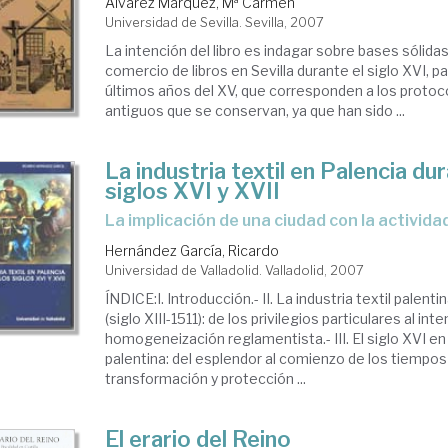
Álvarez Márquez, Mª Carmen
Universidad de Sevilla. Sevilla, 2007
La intención del libro es indagar sobre bases sólidas
comercio de libros en Sevilla durante el siglo XVI, p
últimos años del XV, que corresponden a los protoc
antiguos que se conservan, ya que han sido ...
La industria textil en Palencia du
siglos XVI y XVII
la implicación de una ciudad con la activi
Hernández García, Ricardo
Universidad de Valladolid. Valladolid, 2007
ÍNDICE:I. Introducción.- II. La industria textil palent
(siglo XIII-1511): de los privilegios particulares al int
homogeneización reglamentista.- III. El siglo XVI en l
palentina: del esplendor al comienzo de los tiempos dif
transformación y protección ...
El erario del Reino