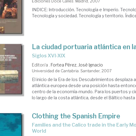
Ediciones Doce Calles. Madrid, 2007
INDICE: Introducción. Tecnología e Imperio. Tecnolo
ad
Tecnología y sociedad. Tecnología y territorio. Índic
derna
onomía.
La ciudad portuaria atlántica en la
ienda.
siglos XVI-XIX
calidad.
Editor/a .
Fortea Pérez, José Ignacio
ustria.
Universidad de Cantabria. Santander, 2007
mercio
El inicio de la Era de los Descubrimientos desplaza a
atlántica europea desde una posición hasta entonce
centro de la economía-mundo. Para los puertos y c
lo largo de la costa atlántica, desde el Báltico hasta e
Clothing the Spanish Empire
families and the Calico trade in the Early Modern Atlantic
World