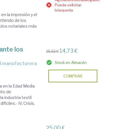
Puede solicitar
búsqueda.
 en la impresión y el
artiendo de los
olos notariales más
rante los
14,73 €
15,51 €
Stock en Almacén
dad manufacturera
COMPRAR
ina en la Edad Media
ento de
a industria textil
íciles.- IV. Crisis,
25,00 €