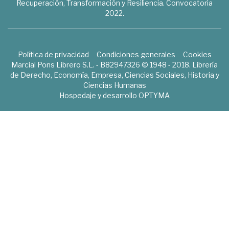
Recuperación, Transformación y Resiliencia. Convocatoria
2022.
Política de privacidad
Condiciones generales
Cookies
Marcial Pons Librero S.L. - B82947326 © 1948 - 2018. Librería
de Derecho, Economía, Empresa, Ciencias Sociales, Historia y
Ciencias Humanas
Hospedaje y desarrollo
OPTYMA