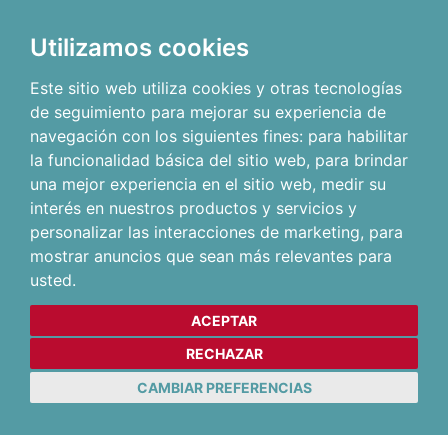
Utilizamos cookies
Este sitio web utiliza cookies y otras tecnologías
de seguimiento para mejorar su experiencia de
navegación con los siguientes fines:
para habilitar
la funcionalidad básica del sitio web
,
para brindar
una mejor experiencia en el sitio web
,
medir su
interés en nuestros productos y servicios y
personalizar las interacciones de marketing
,
para
mostrar anuncios que sean más relevantes para
usted
.
ACEPTAR
RECHAZAR
CAMBIAR PREFERENCIAS