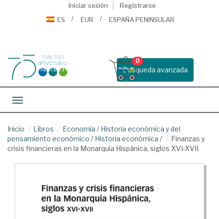
Iniciar sesión
Registrarse
ES
EUR
ESPAÑA PENINSULAR
0
Busqueda avanzada
Toggle navigation
Inicio
Libros
Economía
/
Historia económica y del
pensamiento económico
/
Historia económica
/
Finanzas y
crisis financieras en la Monarquía Hispánica, siglos XVI-XVII