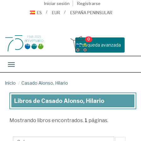
Iniciar sesión
Registrarse
ES
EUR
ESPAÑA PENINSULAR
0
Busqueda avanzada
Toggle navigation
Inicio
Casado Alonso, Hilario
Libros de Casado Alonso, Hilario
Libros
de
Mostrando
libros encontrados.
1
páginas.
Casado
Alonso,