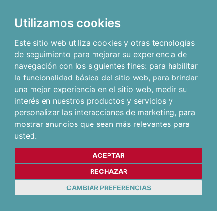
Utilizamos cookies
Este sitio web utiliza cookies y otras tecnologías
de seguimiento para mejorar su experiencia de
navegación con los siguientes fines:
para habilitar
la funcionalidad básica del sitio web
,
para brindar
una mejor experiencia en el sitio web
,
medir su
interés en nuestros productos y servicios y
personalizar las interacciones de marketing
,
para
mostrar anuncios que sean más relevantes para
usted
.
ACEPTAR
RECHAZAR
CAMBIAR PREFERENCIAS