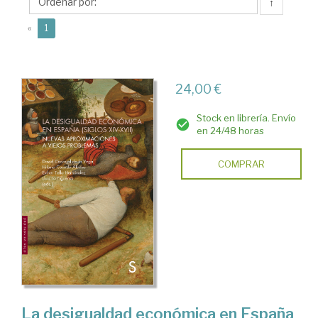
Hilario
↑
(current)
«
1
24,00 €
Stock en librería. Envío
en 24/48 horas
COMPRAR
La desigualdad económica en España