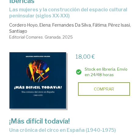
Ibéricas
Las mujeres y la construcción del espacio cultural
peninsular (siglos XX-XXI)
Cordero Hoyo, Elena
;
Fernandes Da Silva, Fátima
;
Pérez Isasi,
Santiago
Editorial Comares. Granada, 2025
18,00 €
Stock en librería. Envío
en 24/48 horas
COMPRAR
¡Más difícil todavía!
Una crónica del circo en España (1940-1975)