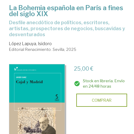
La Bohemia española en París a fines
del siglo XIX
Desfile anecdótico de políticos, escritores,
artistas, prospectores de negocios, buscavidas y
desventurados
López Lapuya, Isidoro
Editorial Renacimiento. Sevilla, 2025
25,00 €
Stock en librería. Envío
en 24/48 horas
COMPRAR