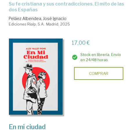
Su fe cristiana y sus contradicciones. El mito de las
dos Españas
Peláez Albendea, José Ignacio
Ediciones Rialp, S.A.. Madrid, 2025
17,00 €
Stock en librería. Envío
en 24/48 horas
COMPRAR
En mi ciudad