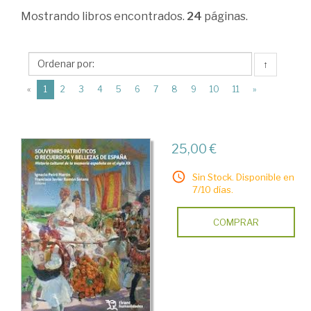
Ciencias
Mostrando
libros encontrados.
24
páginas.
Humanas
>
↑
Historia
(current)
«
1
2
3
4
5
6
7
8
9
10
11
»
de
España
>
25,00 €
Edad
Sin Stock. Disponible en
Contemporánea
7/10 días.
>
COMPRAR
La
cultura
y
la