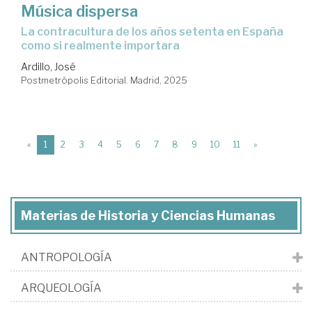
Música dispersa
La contracultura de los años setenta en España
como si realmente importara
Ardillo, José
Postmetrópolis Editorial. Madrid, 2025
(current)
«
1
2
3
4
5
6
7
8
9
10
11
»
Materias de Historia y Ciencias Humanas
ANTROPOLOGÍA
ARQUEOLOGÍA