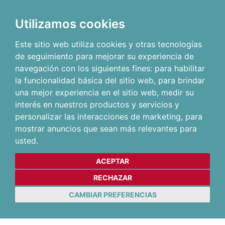
Utilizamos cookies
Este sitio web utiliza cookies y otras tecnologías
de seguimiento para mejorar su experiencia de
navegación con los siguientes fines:
para habilitar
la funcionalidad básica del sitio web
,
para brindar
una mejor experiencia en el sitio web
,
medir su
interés en nuestros productos y servicios y
personalizar las interacciones de marketing
,
para
mostrar anuncios que sean más relevantes para
usted
.
ACEPTAR
RECHAZAR
CAMBIAR PREFERENCIAS