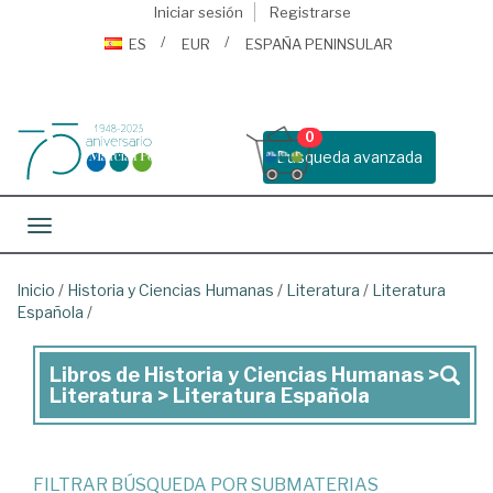
Iniciar sesión
Registrarse
ES
EUR
ESPAÑA PENINSULAR
0
Busqueda avanzada
Toggle navigation
Inicio
/
Historia y Ciencias Humanas
/
Literatura
/
Literatura
Española
/
Libros de Historia y Ciencias Humanas >
Libros
Literatura > Literatura Española
de
Historia
y
FILTRAR BÚSQUEDA POR SUBMATERIAS