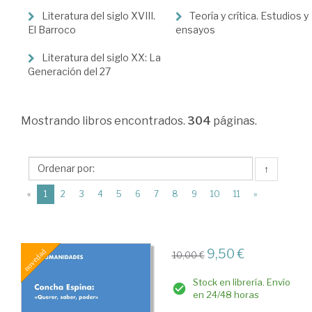
Literatura del siglo XVIII.
Teoría y crítica. Estudios y
El Barroco
ensayos
Literatura del siglo XX: La
Generación del 27
Mostrando
libros encontrados.
304
páginas.
↑
(current)
«
1
2
3
4
5
6
7
8
9
10
11
»
9,50 €
10,00 €
Stock en librería. Envío
en 24/48 horas