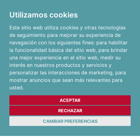
Utilizamos cookies
Este sitio web utiliza cookies y otras tecnologías
de seguimiento para mejorar su experiencia de
navegación con los siguientes fines:
para habilitar
la funcionalidad básica del sitio web
,
para brindar
una mejor experiencia en el sitio web
,
medir su
interés en nuestros productos y servicios y
personalizar las interacciones de marketing
,
para
mostrar anuncios que sean más relevantes para
usted
.
ACEPTAR
RECHAZAR
CAMBIAR PREFERENCIAS