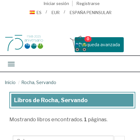
Iniciar sesión
Registrarse
ES
EUR
ESPAÑA PENINSULAR
0
Busqueda avanzada
Toggle navigation
Inicio
Rocha, Servando
Libros de Rocha, Servando
Libros
de
Mostrando
libros encontrados.
1
páginas.
Rocha,
Servando