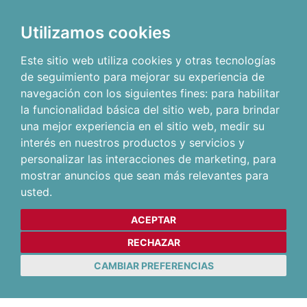
Utilizamos cookies
Este sitio web utiliza cookies y otras tecnologías
de seguimiento para mejorar su experiencia de
navegación con los siguientes fines:
para habilitar
la funcionalidad básica del sitio web
,
para brindar
una mejor experiencia en el sitio web
,
medir su
interés en nuestros productos y servicios y
personalizar las interacciones de marketing
,
para
mostrar anuncios que sean más relevantes para
usted
.
ACEPTAR
RECHAZAR
CAMBIAR PREFERENCIAS