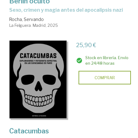
Berlín oculto
sexo, crimen y magia antes del apocalipsis nazi
Rocha, Servando
La Felguera. Madrid, 2025
25,90 €
Stock en librería. Envío
en 24/48 horas
COMPRAR
Catacumbas