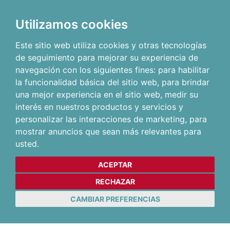
Utilizamos cookies
Este sitio web utiliza cookies y otras tecnologías
de seguimiento para mejorar su experiencia de
navegación con los siguientes fines:
para habilitar
la funcionalidad básica del sitio web
,
para brindar
una mejor experiencia en el sitio web
,
medir su
interés en nuestros productos y servicios y
personalizar las interacciones de marketing
,
para
mostrar anuncios que sean más relevantes para
usted
.
ACEPTAR
RECHAZAR
CAMBIAR PREFERENCIAS