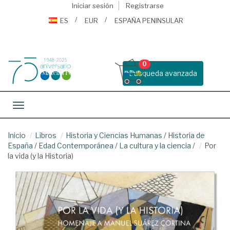
Iniciar sesión
Registrarse
ES
EUR
ESPAÑA PENINSULAR
0
Busqueda avanzada
Toggle navigation
Inicio
Libros
Historia y Ciencias Humanas
/
Historia de
España
/
Edad Contemporánea
/
La cultura y la ciencia
/
Por
la vida (y la Historia)