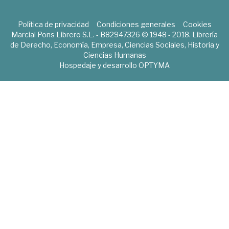
Política de privacidad
Condiciones generales
Cookies
Marcial Pons Librero S.L. - B82947326 © 1948 - 2018. Librería
de Derecho, Economía, Empresa, Ciencias Sociales, Historia y
Ciencias Humanas
Hospedaje y desarrollo
OPTYMA