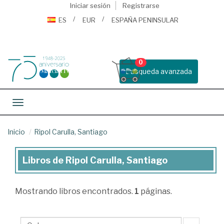
Iniciar sesión
Registrarse
ES
EUR
ESPAÑA PENINSULAR
0
Busqueda avanzada
Toggle navigation
Inicio
Ripol Carulla, Santiago
Libros de Ripol Carulla, Santiago
Libros
de
Mostrando
libros encontrados.
1
páginas.
Ripol
Carulla,