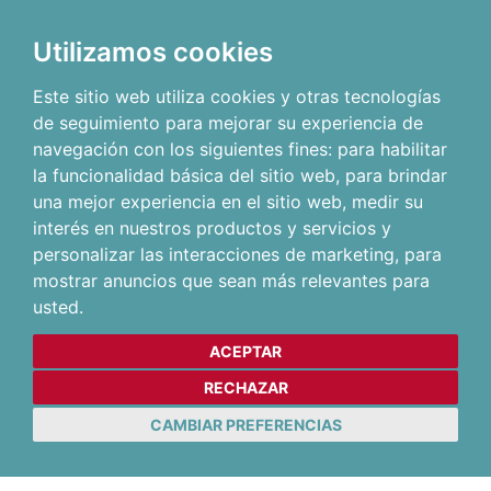
Utilizamos cookies
Este sitio web utiliza cookies y otras tecnologías
de seguimiento para mejorar su experiencia de
navegación con los siguientes fines:
para habilitar
la funcionalidad básica del sitio web
,
para brindar
una mejor experiencia en el sitio web
,
medir su
interés en nuestros productos y servicios y
personalizar las interacciones de marketing
,
para
mostrar anuncios que sean más relevantes para
usted
.
ACEPTAR
RECHAZAR
CAMBIAR PREFERENCIAS