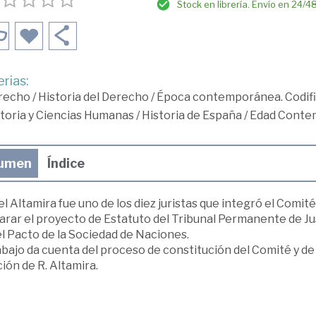
Stock en librería. Envío en 24/4
rias:
recho
/
Historia del Derecho
/
Época contemporánea. Codif
toria y Ciencias Humanas
/
Historia de España
/
Edad Conte
umen
Índice
l Altamira fue uno de los diez juristas que integró el Comit
rar el proyecto de Estatuto del Tribunal Permanente de Just
l Pacto de la Sociedad de Naciones.
abajo da cuenta del proceso de constitución del Comité y de 
ión de R. Altamira.