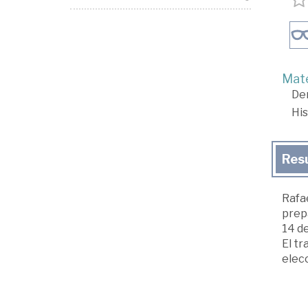
Mate
De
His
Res
Rafae
prepa
14 de
El tr
elecc