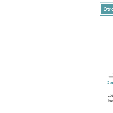
Otro
Der
Lóp
Rip