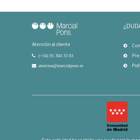
¿DUD
Atención al cliente
Com
Pre
(+34) 91 304 33 03
Polí
atencion@marcialpons.es