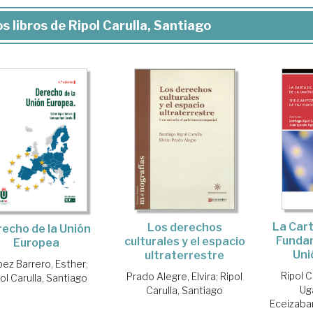
s libros de Ripol Carulla, Santiago
La Car
Los derechos
echo de la Unión
Fundam
culturales y el espacio
Europea
Uni
ultraterrestre
ez Barrero, Esther
;
Ripol C
Prado Alegre, Elvira
;
Ripol
ol Carulla, Santiago
Ug
Carulla, Santiago
Eceizabar