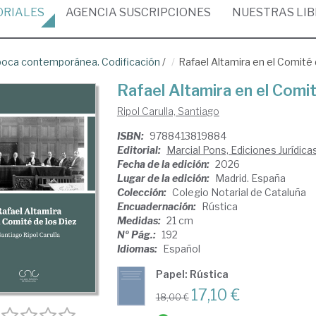
ORIALES
AGENCIA
SUSCRIPCIONES
NUESTRAS
LI
oca contemporánea. Codificación
/
Rafael Altamira en el Comité 
Rafael Altamira en el Comit
Ripol Carulla, Santiago
ISBN:
9788413819884
Editorial:
Marcial Pons, Ediciones Jurídica
Fecha de la edición:
2026
Lugar de la edición:
Madrid. España
Colección:
Colegio Notarial de Cataluña
Encuadernación:
Rústica
Medidas:
21 cm
Nº Pág.:
192
Idiomas:
Español
Papel: Rústica
17,10 €
18,00 €