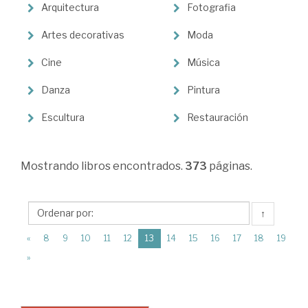
Ciencias
Arquitectura
Fotografia
Humanas
Artes decorativas
Moda
>
Arte
Cine
Música
>
Danza
Pintura
Teoría
Escultura
Restauración
e
historia
Mostrando
libros encontrados.
373
páginas.
↑
(current)
«
8
9
10
11
12
13
14
15
16
17
18
19
»