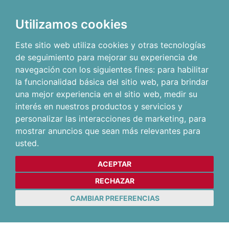
Utilizamos cookies
Este sitio web utiliza cookies y otras tecnologías
de seguimiento para mejorar su experiencia de
navegación con los siguientes fines:
para habilitar
la funcionalidad básica del sitio web
,
para brindar
una mejor experiencia en el sitio web
,
medir su
interés en nuestros productos y servicios y
personalizar las interacciones de marketing
,
para
mostrar anuncios que sean más relevantes para
usted
.
ACEPTAR
RECHAZAR
CAMBIAR PREFERENCIAS