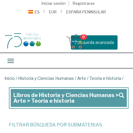
Iniciar sesión
Registrarse
ES
EUR
ESPAÑA PENINSULAR
0
Busqueda avanzada
Toggle navigation
Inicio
/
Historia y Ciencias Humanas
/
Arte
/
Teoría e historia
/
Libros de Historia y Ciencias Humanas >
Libros
Arte > Teoría e historia
de
Historia
y
FILTRAR BÚSQUEDA POR SUBMATERIAS