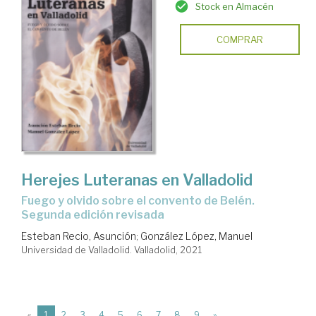
Stock en Almacén
COMPRAR
Herejes Luteranas en Valladolid
fuego y olvido sobre el convento de Belén.
Segunda edición revisada
Esteban Recio, Asunción
;
González López, Manuel
Universidad de Valladolid. Valladolid, 2021
(current)
«
1
2
3
4
5
6
7
8
9
»