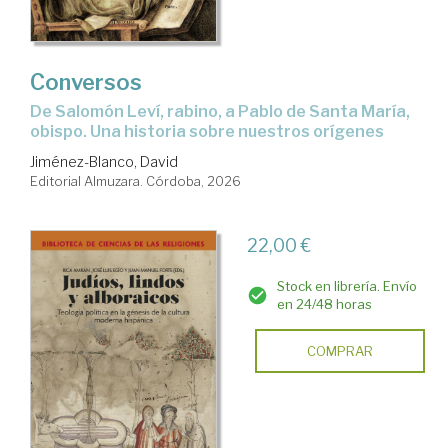
Los
conversos
Conversos
De Salomón Leví, rabino, a Pablo de Santa María,
obispo. Una historia sobre nuestros orígenes
Jiménez-Blanco, David
Editorial Almuzara. Córdoba, 2026
22,00 €
Stock en librería. Envío
en 24/48 horas
COMPRAR