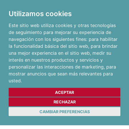
Utilizamos cookies
Este sitio web utiliza cookies y otras tecnologías
de seguimiento para mejorar su experiencia de
navegación con los siguientes fines:
para habilitar
la funcionalidad básica del sitio web
,
para brindar
una mejor experiencia en el sitio web
,
medir su
interés en nuestros productos y servicios y
personalizar las interacciones de marketing
,
para
mostrar anuncios que sean más relevantes para
usted
.
ACEPTAR
RECHAZAR
CAMBIAR PREFERENCIAS