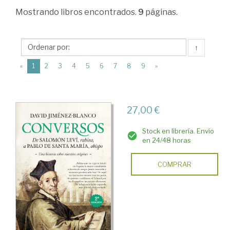
Ciencias
Mostrando
libros encontrados.
9
páginas.
Humanas
>
↑
Historia
(current)
«
1
2
3
4
5
6
7
8
9
»
de
España
>
27,00 €
Edad
Stock en librería. Envío
Moderna
en 24/48 horas
>
COMPRAR
Los
judíos.
Los
moriscos.