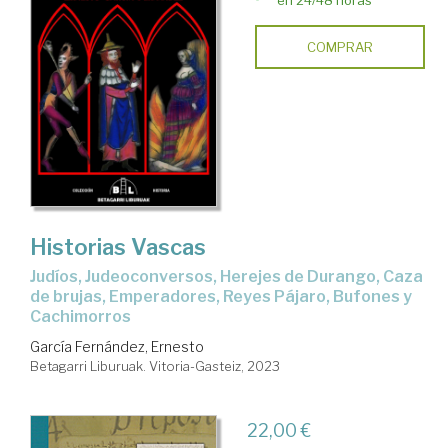
COMPRAR
Historias Vascas
Judíos, Judeoconversos, Herejes de Durango, Caza
de brujas, Emperadores, Reyes Pájaro, Bufones y
Cachimorros
García Fernández, Ernesto
Betagarri Liburuak. Vitoria-Gasteiz, 2023
22,00 €