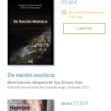
27,00 €
Sin Stock. Disponible en
7/10 días.
COMPRAR
De nación morisca
Birriel Salcedo, Margarita M.
;
Ruiz Álvarez, Raúl
Editorial Universidad de Granada (eug). Granada, 2021
17,10 €
18,00 €