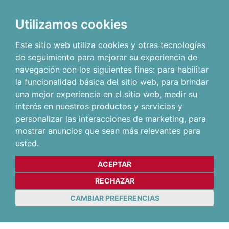
Utilizamos cookies
Este sitio web utiliza cookies y otras tecnologías
de seguimiento para mejorar su experiencia de
navegación con los siguientes fines:
para habilitar
la funcionalidad básica del sitio web
,
para brindar
una mejor experiencia en el sitio web
,
medir su
interés en nuestros productos y servicios y
personalizar las interacciones de marketing
,
para
mostrar anuncios que sean más relevantes para
usted
.
ACEPTAR
RECHAZAR
CAMBIAR PREFERENCIAS