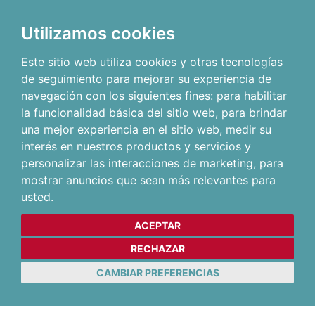
Utilizamos cookies
Este sitio web utiliza cookies y otras tecnologías
de seguimiento para mejorar su experiencia de
navegación con los siguientes fines:
para habilitar
la funcionalidad básica del sitio web
,
para brindar
una mejor experiencia en el sitio web
,
medir su
interés en nuestros productos y servicios y
personalizar las interacciones de marketing
,
para
mostrar anuncios que sean más relevantes para
usted
.
ACEPTAR
RECHAZAR
CAMBIAR PREFERENCIAS