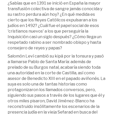
¿Sabías que en 1391 se inició en España la mayor
transfusión colectiva de sangre jamás conocida y
su rastro perdura aún hoy? ¿En qué medida es
cierto que los Reyes Católicos expulsaran a los
judíos en 1492? ¿Cuál fue el papel social de esos
'cristianos nuevos' a los que perseguiría la
Inquisición casi un siglo después? ¿Cómo llega un
respetado rabino a ser nombrado obispo y hasta
consejero de reyes y papas?
Salomón Leví cambió su kipá por la tonsura y pasó
a llamarse Pablo de Santa María: además de
prelado de su Burgos natal, acabaría siendo toda
una autoridad en la corte de Castilla, así como
asesor de Benedicto XIII en el papado aviñonés. La
suya es solo una de tantas historias como
protagonizaron los llamados conversos, pero,
siguiendo sus pasos a través de los lugares que él y
otros miles pisaron, David Jiménez-Blanco ha
reconstruido insólitamente los escenarios de la
presencia judía en la vieja Sefarad en busca del