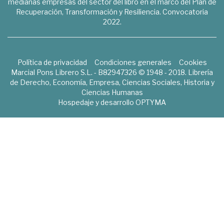
medianas empresas del sector del libro en el marco del Plan de
Recuperación, Transformación y Resiliencia. Convocatoria
2022.
Política de privacidad
Condiciones generales
Cookies
Marcial Pons Librero S.L. - B82947326 © 1948 - 2018. Librería
de Derecho, Economía, Empresa, Ciencias Sociales, Historia y
Ciencias Humanas
Hospedaje y desarrollo
OPTYMA