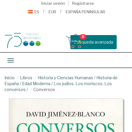
Iniciar sesión
Registrarse
ES
EUR
ESPAÑA PENINSULAR
0
Busqueda avanzada
Toggle navigation
Inicio
Libros
Historia y Ciencias Humanas
/
Historia de
España
/
Edad Moderna
/
Los judíos. Los moriscos. Los
conversos
/
Conversos