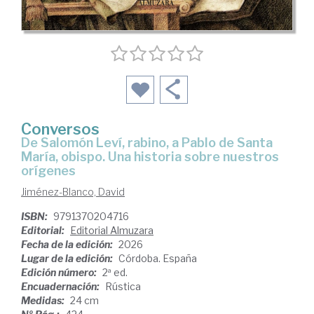
Conversos
De Salomón Leví, rabino, a Pablo de Santa
María, obispo. Una historia sobre nuestros
orígenes
Jiménez-Blanco, David
ISBN:
9791370204716
Editorial:
Editorial Almuzara
Fecha de la edición:
2026
Lugar de la edición:
Córdoba. España
Edición número:
2ª ed.
Encuadernación:
Rústica
Medidas:
24 cm