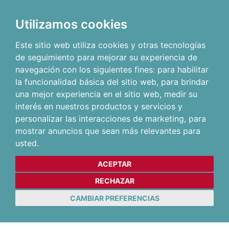
Utilizamos cookies
Este sitio web utiliza cookies y otras tecnologías
de seguimiento para mejorar su experiencia de
navegación con los siguientes fines:
para habilitar
la funcionalidad básica del sitio web
,
para brindar
una mejor experiencia en el sitio web
,
medir su
interés en nuestros productos y servicios y
personalizar las interacciones de marketing
,
para
mostrar anuncios que sean más relevantes para
usted
.
ACEPTAR
RECHAZAR
CAMBIAR PREFERENCIAS