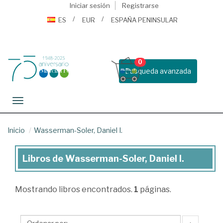
Iniciar sesión
Registrarse
ES
EUR
ESPAÑA PENINSULAR
0
Busqueda avanzada
Toggle navigation
Inicio
Wasserman-Soler, Daniel I.
Libros de Wasserman-Soler, Daniel I.
Libros
de
Mostrando
libros encontrados.
1
páginas.
Wasserman-
Soler,