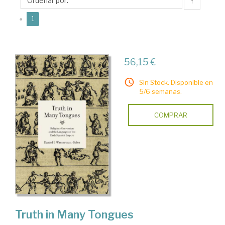
Daniel
↑
I.
(current)
«
1
56,15 €
Sin Stock. Disponible en
5/6 semanas.
COMPRAR
Truth in Many Tongues