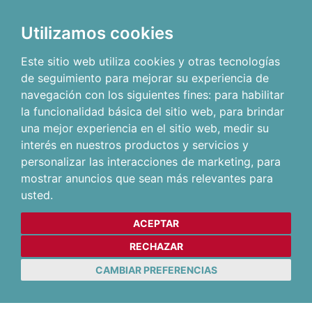
Utilizamos cookies
Este sitio web utiliza cookies y otras tecnologías
de seguimiento para mejorar su experiencia de
navegación con los siguientes fines:
para habilitar
la funcionalidad básica del sitio web
,
para brindar
una mejor experiencia en el sitio web
,
medir su
interés en nuestros productos y servicios y
personalizar las interacciones de marketing
,
para
mostrar anuncios que sean más relevantes para
usted
.
ACEPTAR
RECHAZAR
CAMBIAR PREFERENCIAS