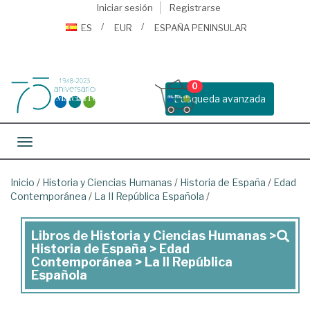
Iniciar sesión
Registrarse
ES
EUR
ESPAÑA PENINSULAR
0
Busqueda avanzada
Toggle navigation
Inicio
/
Historia y Ciencias Humanas
/
Historia de España
/
Edad
Contemporánea
/
La II República Española
/
Libros de Historia y Ciencias Humanas >
Libros
Historia de España > Edad
de
Contemporánea > La II República
Española
Historia
y