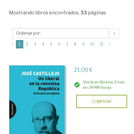
Ciencias
Mostrando
libros encontrados.
33
páginas.
Humanas
>
Historia
↑
de
(current)
«
1
2
3
4
5
6
7
8
9
10
11
»
España
>
21,00 €
Edad
Contemporánea
Stock en librería. Envío
en 24/48 horas
>
La
COMPRAR
II
República
Española