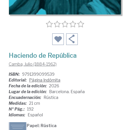
Haciendo de República
Camba, Julio (1884-1962)
ISBN:
9791399099539
Editorial:
Página Indómita
Fecha de la edición:
2026
Lugar de la edición:
Barcelona. España
Encuadernación:
Rústica
Medidas:
21 cm
Nº Pág.:
192
Idiomas:
Español
Papel: Rústica