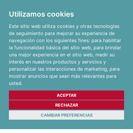
Utilizamos cookies
Este sitio web utiliza cookies y otras tecnologías
de seguimiento para mejorar su experiencia de
navegación con los siguientes fines:
para habilitar
la funcionalidad básica del sitio web
,
para brindar
una mejor experiencia en el sitio web
,
medir su
interés en nuestros productos y servicios y
personalizar las interacciones de marketing
,
para
mostrar anuncios que sean más relevantes para
usted
.
ACEPTAR
RECHAZAR
CAMBIAR PREFERENCIAS