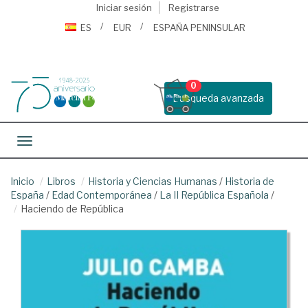
Iniciar sesión
Registrarse
ES
EUR
ESPAÑA PENINSULAR
0
Busqueda avanzada
Toggle navigation
Inicio
Libros
Historia y Ciencias Humanas
/
Historia de
España
/
Edad Contemporánea
/
La II República Española
/
Haciendo de República