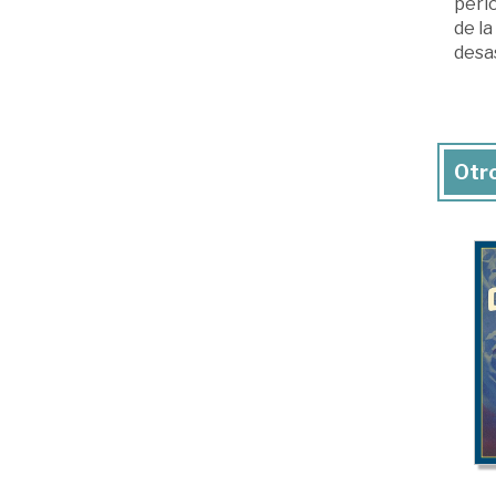
perio
de la
desa
Otro