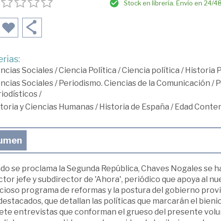
Stock en librería. Envío en 24/4
rias:
ncias Sociales
/
Ciencia Política
/
Ciencia política
/
Historia 
ncias Sociales
/
Periodismo. Ciencias de la Comunicación
/
P
iodísticos
/
toria y Ciencias Humanas
/
Historia de España
/
Edad Conte
umen
do se proclama la Segunda República, Chaves Nogales se hal
tor jefe y subdirector de 'Ahora', periódico que apoya al nu
ioso programa de reformas y la postura del gobierno provisi
estacados, que detallan las políticas que marcarán el bienio r
siete entrevistas que conforman el grueso del presente vol