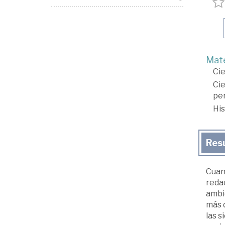
Mate
Cie
Cie
per
His
Res
Cuan
redac
ambic
más d
las 