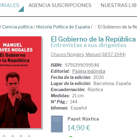
ORIALES
AGENCIA
SUSCRIPCIONES
NUESTRAS
LI
/
Ciencia política
/
Historia Política de España
/
El Gobierno de la R
El Gobierno de la República
Entrevistas a sus dirigentes
Chaves Nogales, Manuel (1897-1944)
ISBN:
9791399099546
Editorial:
Página Indómita
Fecha de la edición:
2026
Lugar de la edición:
Barcelona. España
Encuadernación:
Rústica
Medidas:
21 cm
Nº Pág.:
144
Idiomas:
Español
Papel: Rústica
14,90 €