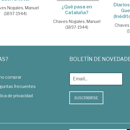
Diarios
¿Qué pasa en
ves Nogales, Manuel
Gue
Cataluña?
(1897-1944)
(Inédi
Chaves Nogales, Manuel
Chaves 
(1897-1944)
(
AS?
BOLETÍN DE NOVEDAD
o comprar
guntas frecuentes
tica de privacidad
SUSCRIBIRSE