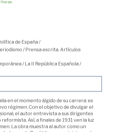
8 horas
Política de España
/
eriodismo
/
Prensa escrita. Artículos
mporánea
/
La II República Española
/
la en el momento álgido de su carrera: es
evo régimen. Con el objetivo de divulgar el
onal, el autor entrevista a sus dirigentes
eformista. Así, a finales de 1931 ven la luz
umen. La obra muestra al autor como un