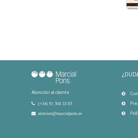
¿DUD
Atención al cliente
Com
Pre
(+34) 91 304 33 03
Polí
atencion@marcialpons.es