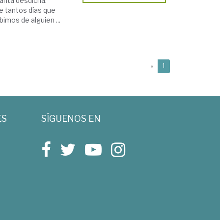
tanta desdicha.
te tantos días que
imos de alguien ...
(current)
«
1
ES
SÍGUENOS EN