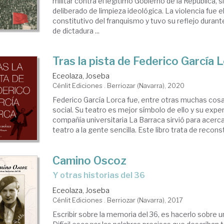
militar contra el legítimo Gobierno de la República, 
deliberado de limpieza ideológica. La violencia fue 
constitutivo del franquismo y tuvo su reflejo duran
de dictadura ...
Tras la pista de Federico García 
Eceolaza, Joseba
Cénlit Ediciones . Berriozar (Navarra), 2020
Federico García Lorca fue, entre otras muchas cosas
social. Su teatro es mejor símbolo de ello y su exper
compañía universitaria La Barraca sirvió para acercar
teatro a la gente sencilla. Este libro trata de reconstr
Camino Oscoz
y otras historias del 36
Eceolaza, Joseba
Cénlit Ediciones . Berriozar (Navarra), 2017
Escribir sobre la memoria del 36, es hacerlo sobre u