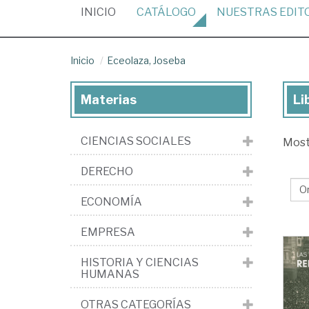
(CURRENT)
INICIO
CATÁLOGO
NUESTRAS
EDIT
Inicio
Eceolaza, Joseba
Materias
Li
Lib
de
CIENCIAS SOCIALES
Mos
Ece
Jo
DERECHO
ECONOMÍA
EMPRESA
HISTORIA Y CIENCIAS
HUMANAS
OTRAS CATEGORÍAS