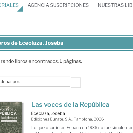
ORIALES
AGENCIA
SUSCRIPCIONES
NUESTRAS
LI
bros de Eceolaza, Joseba
ros
trando
libros encontrados.
1
páginas.
olaza,
seba
↑
Las voces de la República
Eceolaza, Joseba
Ediciones Eunate, S.A.. Pamplona, 2026
Lo que ocurrió en España en 1936 no fue simpleme