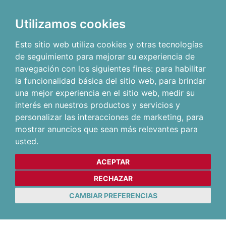
Utilizamos cookies
Este sitio web utiliza cookies y otras tecnologías
de seguimiento para mejorar su experiencia de
navegación con los siguientes fines:
para habilitar
la funcionalidad básica del sitio web
,
para brindar
una mejor experiencia en el sitio web
,
medir su
interés en nuestros productos y servicios y
personalizar las interacciones de marketing
,
para
mostrar anuncios que sean más relevantes para
usted
.
ACEPTAR
RECHAZAR
CAMBIAR PREFERENCIAS