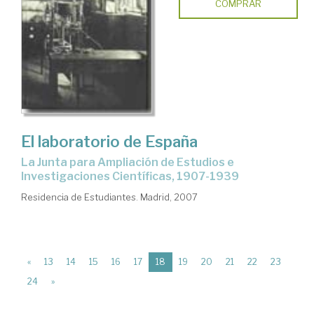
COMPRAR
El laboratorio de España
la Junta para Ampliación de Estudios e
Investigaciones Científicas, 1907-1939
Residencia de Estudiantes. Madrid, 2007
(current)
«
13
14
15
16
17
18
19
20
21
22
23
24
»