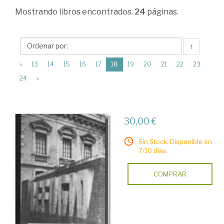
Ciencias
Mostrando
libros encontrados.
24
páginas.
Humanas
>
↑
Historia
(current)
«
13
14
15
16
17
18
19
20
21
22
23
de
24
»
España
>
Edad
30,00 €
Contemporánea
Sin Stock. Disponible en
>
7/10 días.
La
COMPRAR
cultura
y
la